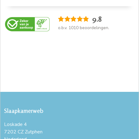
9.8
o.b.v.
1010
beoordelingen.
Slaapkamerweb
Loskade 4
7202 CZ Zutphen