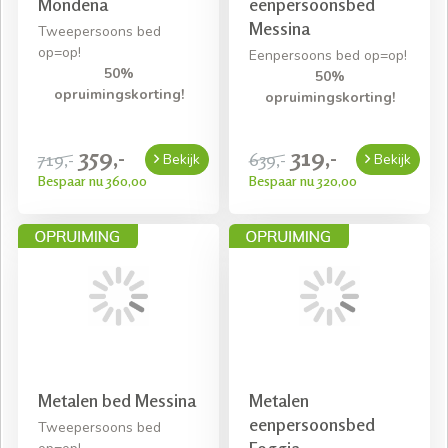
Mondena
eenpersoonsbed
Messina
Tweepersoons bed
op=op!
Eenpersoons bed op=op!
50%
50%
opruimingskorting!
opruimingskorting!
359,-
319,-
719,-
639,-
Bekijk
Bekijk
Bespaar nu 360,00
Bespaar nu 320,00
Metalen bed Messina
Metalen
eenpersoonsbed
Tweepersoons bed
Foggia