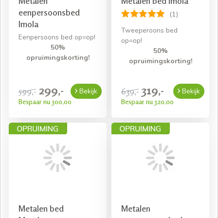
Metalen
Metalen bed Imola
eenpersoonsbed
(1)
Imola
Tweeperoons bed
Eenpersoons bed op=op!
op=op!
50%
50%
opruimingskorting!
opruimingskorting!
299,-
319,-
599,-
639,-
Bekijk
Bekijk
Bespaar nu 300,00
Bespaar nu 320,00
Metalen bed
Metalen