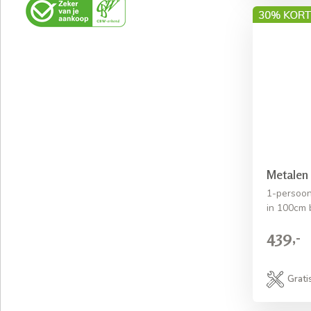
Metalen
1-persoon
in 100cm 
439,-
Grati