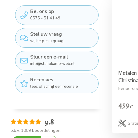
Bel ons op
0575 - 51 41 49
Stel uw vraag
wij helpen u graag!
Stuur een e-mail
info@slaapkamerweb.nl
Metalen
Recensies
Christin
lees of schrijf een recensie
Eenpersoo
459,-
9.8
Grati
o.b.v.
1009
beoordelingen.