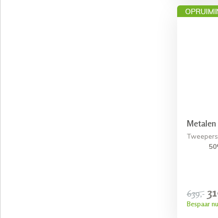
Metalen 
Tweepers
50
31
639,-
Bespaar nu