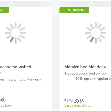
 eenpersoonsbed
Metalen bed Mondena
a
Tweepersoons bed op=op!
50% opruimingskorti
ons metalen bed Mondena
6,-
359,-
719,-
 128,00
Bespaar nu 360,00