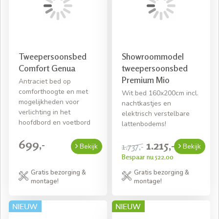
Tweepersoonsbed
Showroommodel
Comfort Genua
tweepersoonsbed
Premium Mio
Antraciet bed op
comforthoogte en met
Wit bed 160x200cm incl.
mogelijkheden voor
nachtkastjes en
verlichting in het
elektrisch verstelbare
hoofdbord en voetbord
lattenbodems!
699,-
1.215,-
1.737,-
Bekijk
Bekijk
Bespaar nu 522,00
Gratis bezorging &
Gratis bezorging &
montage!
montage!