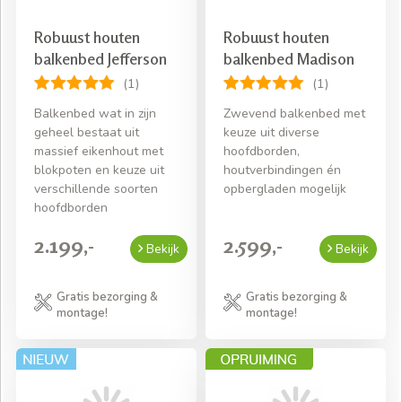
Robuust houten
Robuust houten
balkenbed Jefferson
balkenbed Madison
(1)
(1)
Balkenbed wat in zijn
Zwevend balkenbed met
geheel bestaat uit
keuze uit diverse
massief eikenhout met
hoofdborden,
blokpoten en keuze uit
houtverbindingen én
verschillende soorten
opbergladen mogelijk
hoofdborden
2.199,-
2.599,-
Bekijk
Bekijk
Gratis bezorging &
Gratis bezorging &
montage!
montage!