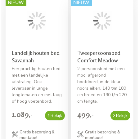
Landelijk houten bed
Tweepersoonsbed
Savannah
Comfort Meadow
Een prachtig houten bed
2-persoonsbed met een
met een landelijke
mooi afgerond
uitstraling. Ook
hoofdbord, in de kleur
leverbaar in lange
noors eiken. 140 t/m 180
lengtematen en met laag
cm breed en 190 t/m 220
of hoog voetenbord.
cm lengte.
1.089,-
499,-
Bekijk
Bekijk
Gratis bezorging &
Gratis bezorging &
montage!
montage!