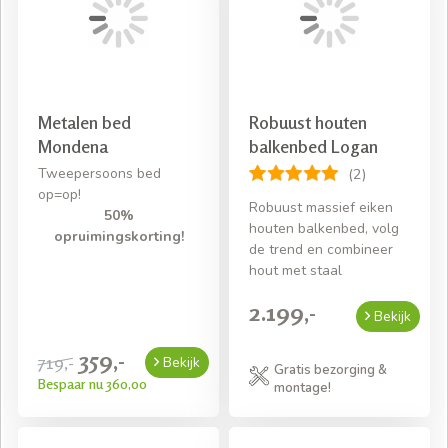
Metalen bed
Robuust houten
Mondena
balkenbed Logan
Tweepersoons bed
(2)
op=op!
Robuust massief eiken
50%
houten balkenbed, volg
opruimingskorting!
de trend en combineer
hout met staal
2.199,-
Bekijk
359,-
719,-
Bekijk
Gratis bezorging &
Bespaar nu 360,00
montage!