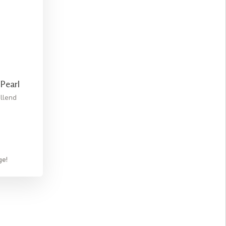
Pearl
llend
ge!