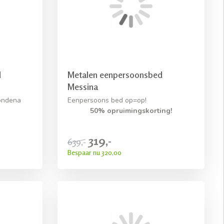
d
Metalen eenpersoonsbed
Messina
ondena
Eenpersoons bed op=op!
50% opruimingskorting!
319,-
639,-
Bespaar nu 320,00