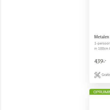
Metalen
1-persoon
in 100cm 
439,-
Grati