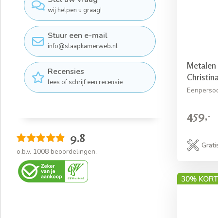
wij helpen u graag!
Stuur een e-mail
info@slaapkamerweb.nl
Metalen
Recensies
Christin
lees of schrijf een recensie
Eenpersoo
459,-
9.8
Grati
o.b.v.
1008
beoordelingen.