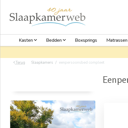
Kasten
Bedden
Boxsprings
Matrasse
Terug
Slaapkamers
eenpersoonsbed compleet
Eenpe