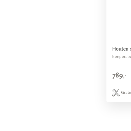
Houten 
Eenperso
789,-
Grati