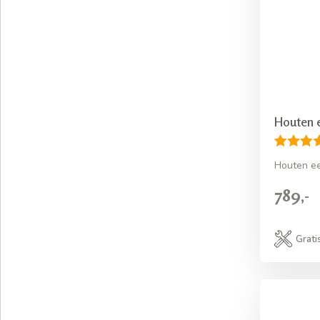
Houten 
Houten e
789,-
Grati