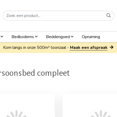
n
Bedbodems
Beddengoed
Opruiming
Kom langs in onze 500m² toonzaal -
Maak een afspraak
rsoonsbed compleet