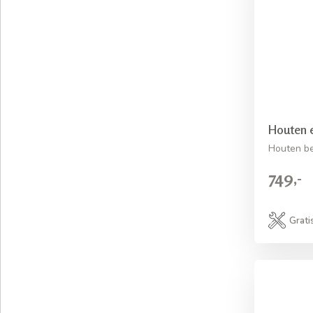
Houten 
Houten b
749,-
Grati