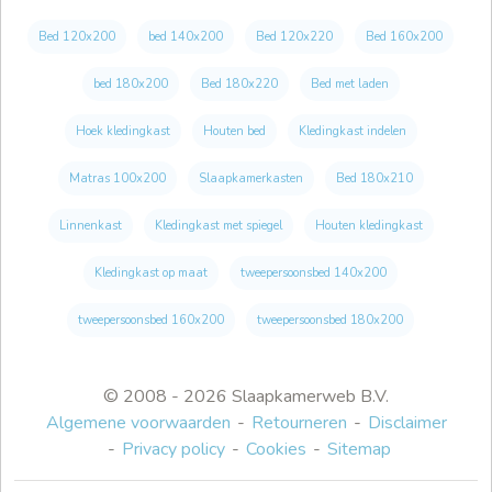
Bed 120x200
bed 140x200
Bed 120x220
Bed 160x200
bed 180x200
Bed 180x220
Bed met laden
Hoek kledingkast
Houten bed
Kledingkast indelen
Matras 100x200
Slaapkamerkasten
Bed 180x210
Linnenkast
Kledingkast met spiegel
Houten kledingkast
Kledingkast op maat
tweepersoonsbed 140x200
tweepersoonsbed 160x200
tweepersoonsbed 180x200
© 2008 - 2026 Slaapkamerweb B.V.
Algemene voorwaarden
Retourneren
Disclaimer
Privacy policy
Cookies
Sitemap