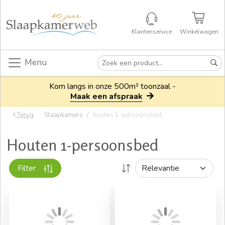
Klantenservice
Winkelwagen
Menu
Kom langs in onze 500m² toonzaal -
Maak een afspraak
Terug
Slaapkamers
houten 1-persoonsbed
Houten 1-persoonsbed
Filter