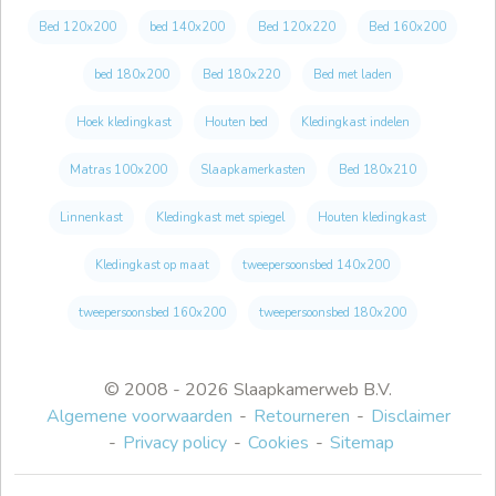
Bed 120x200
bed 140x200
Bed 120x220
Bed 160x200
bed 180x200
Bed 180x220
Bed met laden
Hoek kledingkast
Houten bed
Kledingkast indelen
Matras 100x200
Slaapkamerkasten
Bed 180x210
Linnenkast
Kledingkast met spiegel
Houten kledingkast
Kledingkast op maat
tweepersoonsbed 140x200
tweepersoonsbed 160x200
tweepersoonsbed 180x200
© 2008 - 2026 Slaapkamerweb B.V.
Algemene voorwaarden
Retourneren
Disclaimer
Privacy policy
Cookies
Sitemap