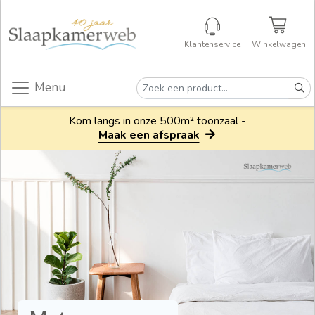
Klantenservice
Winkelwagen
Menu
Kom langs in onze 500m² toonzaal -
Maak een afspraak