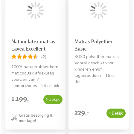
Natuur latex matras
Matras Polyether
Lavea Excellent
Basic
SG30 polyether matras
(2)
Vooral geschikt voor
100% natuurrubber kern
kinderen en/of
met cooltex afdeklaag
logeerbedden - 16 cm
voorzien van 7
dik
comfortzones - 24 cm dik
1.199,-
Bekijk
229,-
Bekijk
Gratis bezorging &
montage!