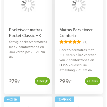
matras gratis bezorgd. Bestelt u een bed en is de totale
besteding meer dan €400, dan wordt uw bed volledig
gemonteerd door ons. Zonder rompslomp kunt u die
avond nog genieten van een goede nachtrust!
Pocketveer matras
Matras Pocketveer
Pocket Classic HR
Comfort+
Stevig pocketveermatras
(1)
met 7 comfortzones en
Pocketveermatras met
300 veren p/m2 - 21 cm
300 veren p/m2 voorzien
dik
van 7 comfortzones en
HR55 koudschuim
afdeklaag - 21 cm dik
279,-
299,-
Bekijk
Bekijk