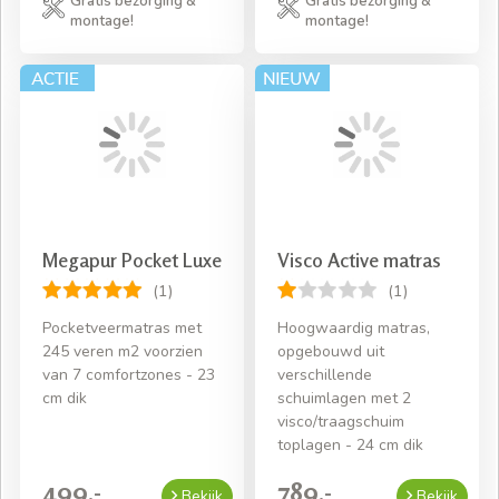
Gratis bezorging &
Gratis bezorging &
montage!
montage!
Megapur Pocket Luxe
Visco Active matras
(1)
(1)
Pocketveermatras met
Hoogwaardig matras,
245 veren m2 voorzien
opgebouwd uit
van 7 comfortzones - 23
verschillende
cm dik
schuimlagen met 2
visco/traagschuim
toplagen - 24 cm dik
499,-
789,-
Bekijk
Bekijk