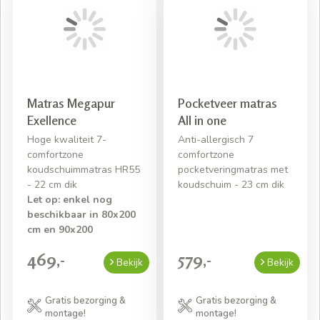
Matras Megapur
Pocketveer matras
Exellence
All in one
Hoge kwaliteit 7-
Anti-allergisch 7
comfortzone
comfortzone
koudschuimmatras HR55
pocketveringmatras met
- 22 cm dik
koudschuim - 23 cm dik
Let op: enkel nog
beschikbaar in 80x200
cm en 90x200
469,-
579,-
Bekijk
Bekijk
Gratis bezorging &
Gratis bezorging &
montage!
montage!