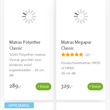
Matras Polyether
Matras Megapur
Classic
Classic
SG40 Polyether matras
(2)
Vooral geschikt voor
Koudschuimmatras HR55
kinderen en/of
of HR60
logeerbedden - 16 cm
16 cm dik
dik
289,-
329,-
Bekijk
Bekijk