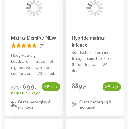
Matras DemPur NEW
Hybride matras
Intense
(7)
Koudschuim kern met
Hoogwaardig
traagschuim, latex en
koudschuimmatras met
flofom toplaag - 24 cm
ingebouwde schouder-
dik
comfortzone - 23 cm dik
889,-
699,-
759,-
Bekijk
Bekijk
Bespaar nu 60,00
Gratis bezorging &
Gratis bezorging &
montage!
montage!