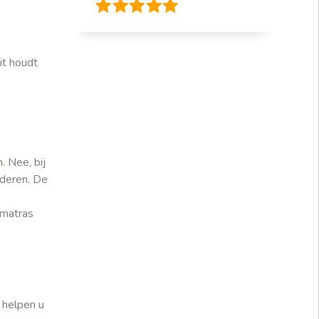
it houdt
. Nee, bij
nderen. De
 matras
 helpen u