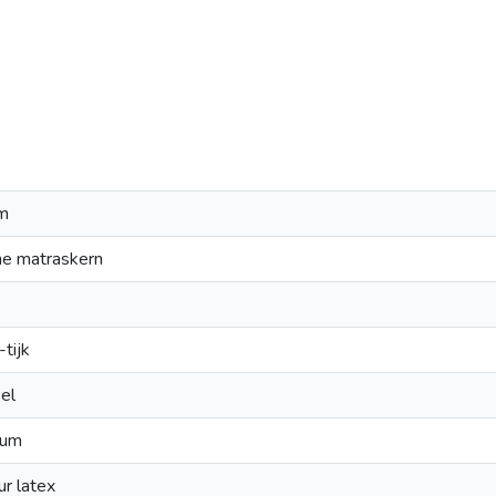
m
ne matraskern
tijk
el
ium
r latex