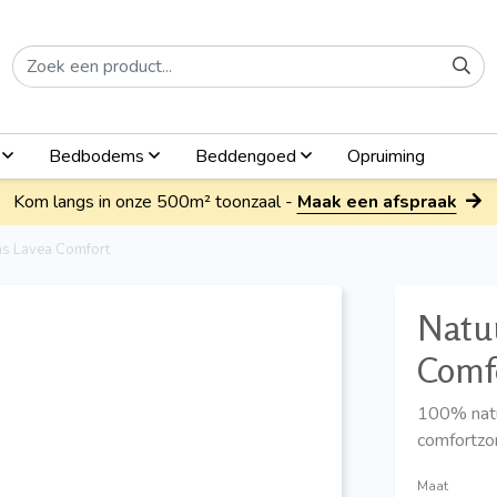
n
Bedbodems
Beddengoed
Opruiming
Kom langs in onze 500m² toonzaal -
Maak een afspraak
as Lavea Comfort
Natuu
Comf
100% natu
comfortzo
Maat