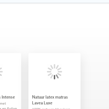
 Intense
Natuur latex matras
Lavea Luxe
 met
x en flofom