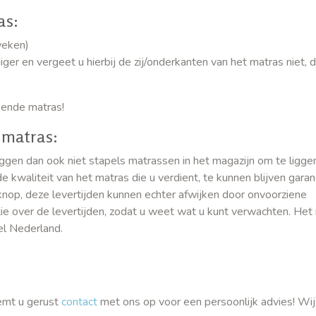
as:
weken)
er en vergeet u hierbij de zij/onderkanten van het matras niet, d
ekende matras!
 matras:
iggen dan ook niet stapels matrassen in het magazijn om te liggen
 kwaliteit van het matras die u verdient, te kunnen blijven gara
knop, deze levertijden kunnen echter afwijken door onvoorziene
tie over de levertijden, zodat u weet wat u kunt verwachten. Het
el Nederland.
eemt u gerust
contact
met ons op voor een persoonlijk advies! Wij