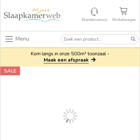
Klantenservice
Winkelwagen
Menu
Kom langs in onze 500m² toonzaal -
Maak een afspraak
SALE