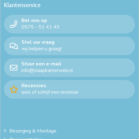
Klantenservice
lattenbodem 90x200
lattenbodem 90x210
Bel ons op
lattenbodem 90x220
lattenbodem elektrisch verstelbaar
0575 - 51 41 49
twijfelaar 2-persoons bedbodem
verstelbare bedbodem
Stel uw vraag
wij helpen u graag!
verstelbare lattenbodem
verstelbare lattenbodem 140x200
Stuur een e-mail
verstelbare lattenbodem 80x200
info@slaapkamerweb.nl
verstelbare lattenbodem 90x200
Recensies
lees of schrijf een recensie
Bezorging & Montage