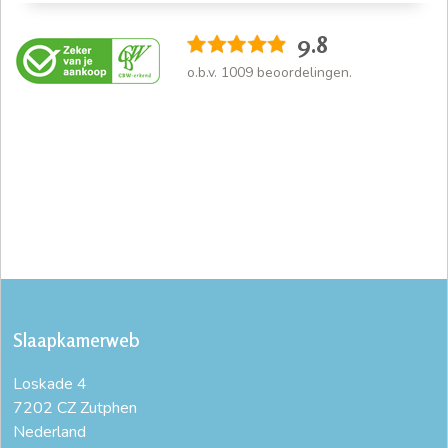
9.8
o.b.v.
1009
beoordelingen.
Slaapkamerweb
Loskade 4
7202 CZ Zutphen
Nederland