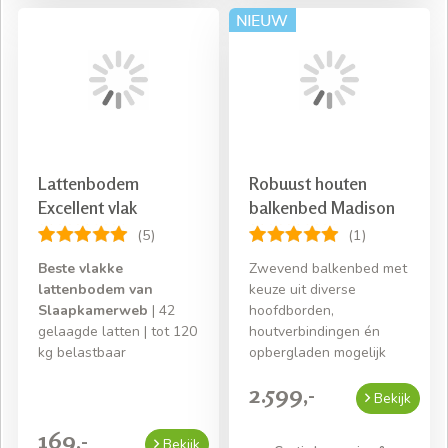
Lattenbodem
Robuust houten
Excellent vlak
balkenbed Madison
(5)
(1)
Beste vlakke
Zwevend balkenbed met
lattenbodem van
keuze uit diverse
Slaapkamerweb
| 42
hoofdborden,
gelaagde latten | tot 120
houtverbindingen én
kg belastbaar
opbergladen mogelijk
2.599,-
Bekijk
169,-
Bekijk