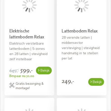
wij contact met u op om een afspraak te maken voor de
levering.
Elektrische
Lattenbodem Relax
lattenbodem Relax
28 verende latten |
middensector
Elektrisch verstelbare
versteviging | stevigheid
lattenbodem | 5-zones
handmatig in te stellen
en 28 latten | stevigheid
per lat
zelf instelbaar
599,-
649,-
Bekijk
Bespaar nu 50,00
249,-
Bekijk
Gratis bezorging &
montage!