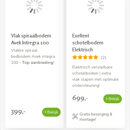
Vlak spiraalbodem
Exellent
Avek Intregra 100
schotelbodem
Elektrisch
Vlakke spiraal
bedbodem Avek integra
(2)
100 -
Top aanbieding
!
Elektrisch verstelbare
schotelbodem | extra
vlak slapen met optimale
ondersteuning!
699,-
Bekijk
399,-
Bekijk
Gratis bezorging &
montage!