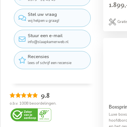
1.899,
Stel uw vraag
wij helpen u graag!
Grati
Stuur een e-mail
info@slaapkamerweb.nl
Recensies
lees of schrijf een recensie
9.8
o.b.v.
1008
beoordelingen.
Boxspri
Luxe boxs
hoofdbord.
en het ge