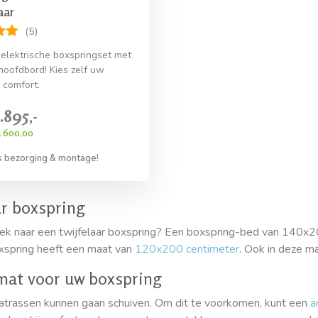
aar
(5)
elektrische boxspringset met
oofdbord! Kies zelf uw
comfort.
.895,-
u 600,00
s bezorging & montage!
ar boxspring
ek naar een twijfelaar boxspring? Een boxspring-bed van 140x20
xspring heeft een maat van
120x200 centimeter
. Ook in deze m
mat voor uw boxspring
trassen kunnen gaan schuiven. Om dit te voorkomen, kunt een
a