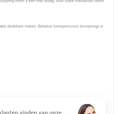
oxspring heeft u een mat nodig, voor twee matrassen heeft
alle denkbare maten. Behalve tweepersoons boxsprings in
klanten vinden van onze