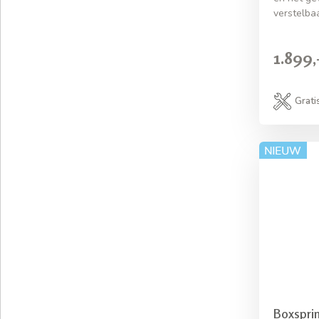
verstelbaa
1.899,
Grati
Boxsprin