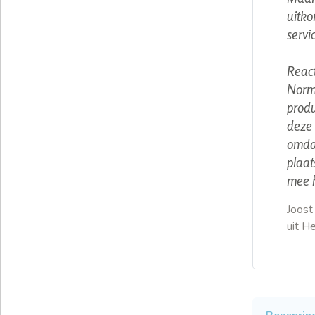
uitko
servi
Reac
Norma
produ
deze 
omdat
plaat
mee 
Joost
uit H