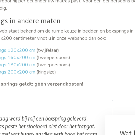
door hij perfect onder uw matras past. Voor een eenpersoons b
dig.
ngs in andere maten
eb staat bekend om de ruime keuze in bedden en boxsprings in 
x200 centimeter vindt u in onze webshop dan ook:
ings 120x200 cm
(twijfelaar)
ings 160x200 cm
(tweepersoons)
ings 180x200 cm
(tweepersoons)
ings 200x200 cm
(kingsize)
xsprings geldt: géén verzendkosten!
ag werd bij mij een boxspring geleverd.
s paste het stootbord niet door het trapgat.
Wat 
met wat kunst- en vliegwerk bood het raam