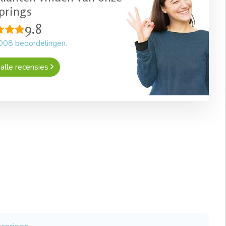
prings
9.8
008
beoordelingen.
alle recensies