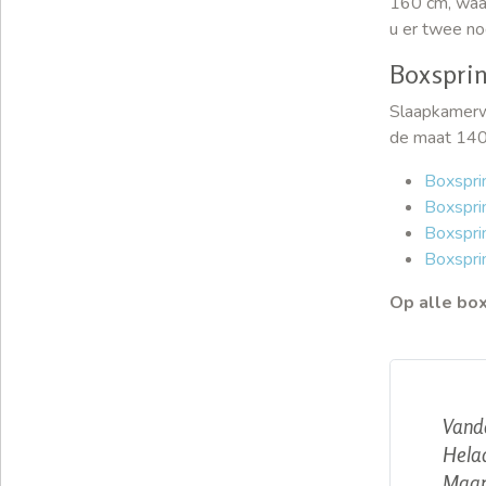
160 cm, waar
u er twee no
Boxspri
Slaapkamerw
de maat 140
Boxspr
Boxspr
Boxspr
Boxspr
Op alle bo
Vanda
Helaa
Maar 