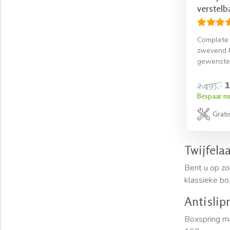
verstelb
Complete 
zwevend h
gewenste 
1
2.495,-
Bespaar n
Grati
Twijfela
Bent u op zo
klassieke bo
Antislip
Boxspring ma