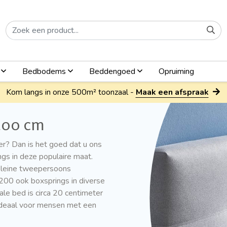
n
Bedbodems
Beddengoed
Opruiming
Kom langs in onze 500m² toonzaal -
Maak een afspraak
200 cm
r? Dan is het goed dat u ons
gs in deze populaire maat.
kleine tweepersoons
200 ook boxsprings in diverse
e bed is circa 20 centimeter
 ideaal voor mensen met een