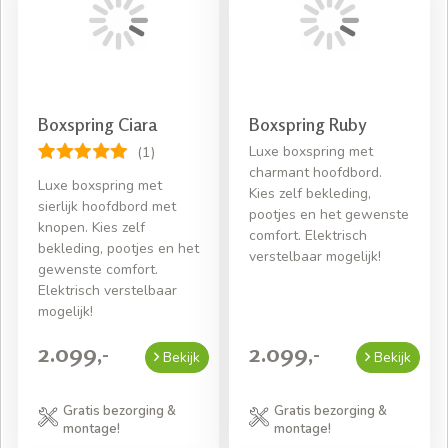
uw nieuwe boxspring en plaatsen we uw nieuwe
tweepersoons bed op de gewenste plek.
Boxspring Ciara
Boxspring Ruby
Luxe boxspring met
(1)
charmant hoofdbord.
Luxe boxspring met
Kies zelf bekleding,
sierlijk hoofdbord met
pootjes en het gewenste
knopen. Kies zelf
comfort. Elektrisch
bekleding, pootjes en het
verstelbaar mogelijk!
gewenste comfort.
Elektrisch verstelbaar
mogelijk!
2.099,-
2.099,-
Bekijk
Bekijk
Gratis bezorging &
Gratis bezorging &
montage!
montage!