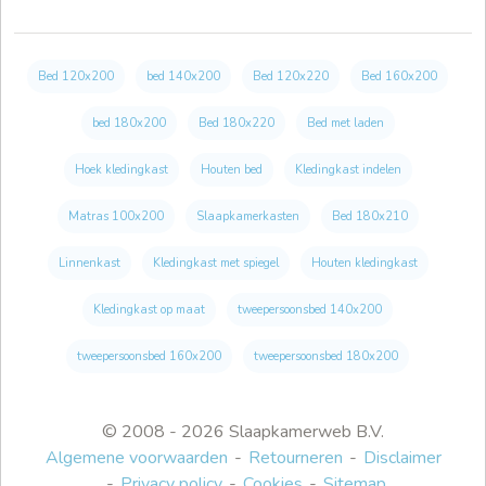
Bed 120x200
bed 140x200
Bed 120x220
Bed 160x200
bed 180x200
Bed 180x220
Bed met laden
Hoek kledingkast
Houten bed
Kledingkast indelen
Matras 100x200
Slaapkamerkasten
Bed 180x210
Linnenkast
Kledingkast met spiegel
Houten kledingkast
Kledingkast op maat
tweepersoonsbed 140x200
tweepersoonsbed 160x200
tweepersoonsbed 180x200
© 2008 - 2026 Slaapkamerweb B.V.
Algemene voorwaarden
Retourneren
Disclaimer
Privacy policy
Cookies
Sitemap