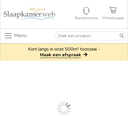
Klantenservice
Winkelwagen
Menu
Kom langs in onze 500m² toonzaal -
Maak een afspraak