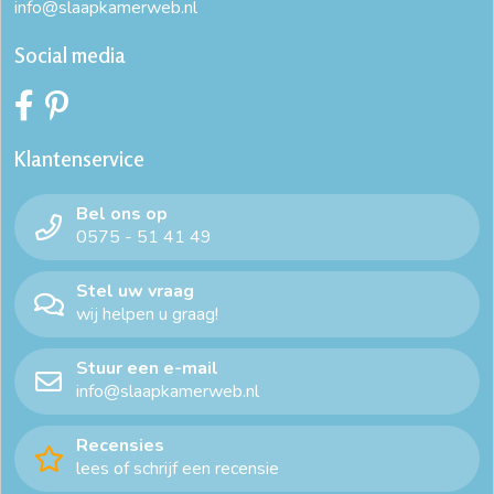
info@slaapkamerweb.nl
boxspring pocketvering
boxspring verstelbaar
Social media
complete boxspring
complete boxspring 140 x 200
complete boxspring 160 x 200
Klantenservice
complete boxspring 180 x 200
elektrische boxspring
Bel ons op
elektrische boxspring 180x210
goede boxspring
0575 - 51 41 49
goedkope boxspring
grote boxspring
Stel uw vraag
wij helpen u graag!
luxe boxspring bed
mooie boxspring
Stuur een e-mail
tweepersoons boxspring
tweepersoonsbed boxspring
info@slaapkamerweb.nl
Recensies
lees of schrijf een recensie