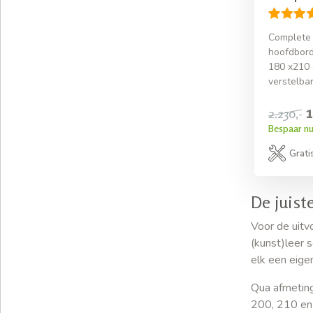
Complete
hoofdbord
180 x210 c
verstelbar
1
2.230,-
Bespaar nu
Grati
De juist
Voor de uitv
(kunst)leer 
elk een eige
Qua afmeting
200, 210 en 