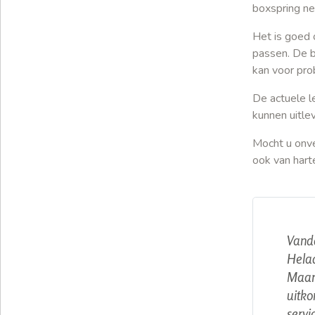
boxspring ne
Het is goed 
passen. De b
kan voor pro
De actuele l
kunnen uitle
Mocht u onve
ook van har
Vanda
Helaa
Maar 
uitko
servi