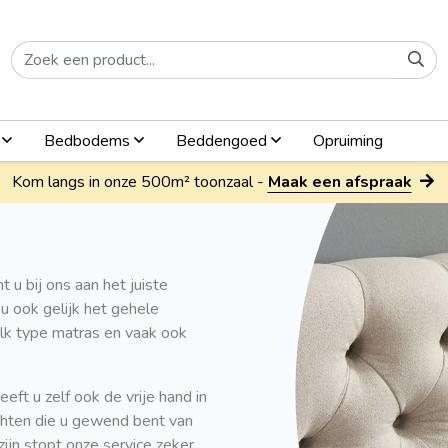
n
Bedbodems
Beddengoed
Opruiming
Kom langs in onze 500m² toonzaal -
Maak een afspraak
 u bij ons aan het juiste
u ook gelijk het gehele
elk type matras en vaak ook
eft u zelf ook de vrije hand in
achten die u gewend bent van
zijn stopt onze service zeker