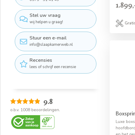
1.899,
Stel uw vraag
wij helpen u graag!
Grati
Stuur een e-mail
info@slaapkamerweb.nl
Recensies
lees of schrijf een recensie
9.8
o.b.v.
1008
beoordelingen.
Boxspri
Luxe boxs
hoofdbord.
en het ge