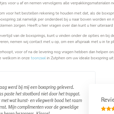
tjes voor u af en nemen vervolgens alle verpakkingsmaterialen 
om voor het bestellen rekening te houden met dat, als de boxspri
oxspring zal namelijk per onderdeel bij u naar boven worden en
blemen zorgen. Heeft u hier vragen over dan kunt u hier uiteraard
evertijd van de boxsprings, kunt u vinden onder de opties en bij d
veren, nemen wij contact met u op, om een afspraak met u in te
rhoopt, voor of na de levering nog vragen hebben dan helpen on
te welkom in onze
toonzaal
in Zutphen om uw ideale boxspring uit
ag werd bij mij een boxspring geleverd.
s paste het stootbord niet door het trapgat.
Revi
met wat kunst- en vliegwerk bood het raam
mst. Mijn complimenten voor de geweldige
ce heren bezorgers. Klasse!