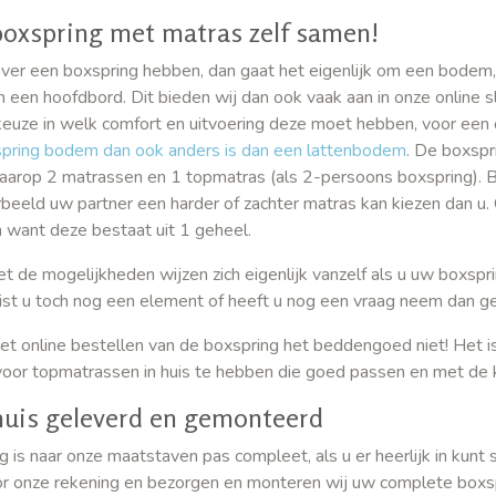
boxspring met matras zelf samen!
ver een boxspring hebben, dan gaat het eigenlijk om een bodem,
 een hoofdbord. Dit bieden wij dan ook vaak aan in onze online sl
euze in welk comfort en uitvoering deze moet hebben, voor ee
pring bodem dan ook anders is dan een lattenbodem
. De boxspr
arop 2 matrassen en 1 topmatras (als 2-persoons boxspring). Bi
rbeeld uw partner een harder of zachter matras kan kiezen dan 
 want deze bestaat uit 1 geheel.
t de mogelijkheden wijzen zich eigenlijk vanzelf als u uw boxspri
 mist u toch nog een element of heeft u nog een vraag neem dan g
het online bestellen van de boxspring het beddengoed niet! Het i
oor topmatrassen in huis te hebben die goed passen en met de kw
huis geleverd en gemonteerd
 is naar onze maatstaven pas compleet, als u er heerlijk in kunt
 onze rekening en bezorgen en monteren wij uw complete boxspr