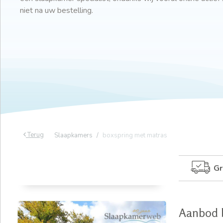
niet na uw bestelling.
Terug
Slaapkamers
boxspring met matras
Gr
Aanbod 