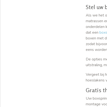
Stel uw 
Als we het o
matrassen en
onderdelen k
dat een
boxs
boxen met da
zodat bijvoo
eens worden
De opties me
uitstraling,
Vergeet bij 
hoeslakens v
Gratis t
Uw boxspring
montage voor