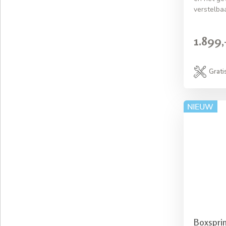
verstelbaa
1.899,
Grati
Boxspri