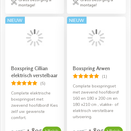
Gratis bezorging &
Gratis bezorging &
montage!
montage!
Boxspring Cillian
Boxspring Arwen
elektrisch verstelbaar
(1)
(5)
Complete boxspringset
met zwevend hoofdbord!
Complete elektrische
160 en 180 x 200 cm en
boxspringset met
180 x210 cm , vlakke- of
zwevend hoofdbord! Kies
elektrisch verstelbare
zelf uw gewenste
uitvoering.
comfort.
1.895,-
1.895,-
2.495,-
2.230,-