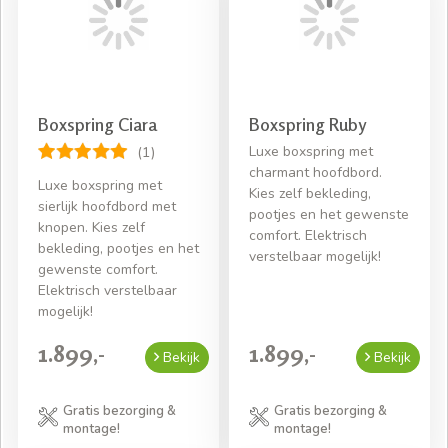
gemonteerd op uw aangewezen plek. Bestel vandaag
nog een goedkope boxspring en profiteer van de
voordelen!
Boxspring Ciara
Boxspring Ruby
Luxe boxspring met
(1)
charmant hoofdbord.
Luxe boxspring met
Kies zelf bekleding,
sierlijk hoofdbord met
pootjes en het gewenste
knopen. Kies zelf
comfort. Elektrisch
bekleding, pootjes en het
verstelbaar mogelijk!
gewenste comfort.
Elektrisch verstelbaar
mogelijk!
1.899,-
1.899,-
Bekijk
Bekijk
Gratis bezorging &
Gratis bezorging &
montage!
montage!