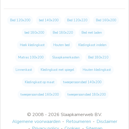
Bed 120x200
bed 140x200
Bed 120x220
Bed 160x200
bed 180x200
Bed 180x220
Bed met laden
Hoek kledingkast
Houten bed
Kledingkast indelen
Matras 100x200
Slaapkamerkasten
Bed 180x210
Linnenkast
Kledingkast met spiegel
Houten kledingkast
Kledingkast op maat
tweepersoonsbed 140x200
tweepersoonsbed 160x200
tweepersoonsbed 180x200
© 2008 - 2026 Slaapkamerweb B.V.
Algemene voorwaarden
Retourneren
Disclaimer
Privacy policy
Cookies
Sitemap