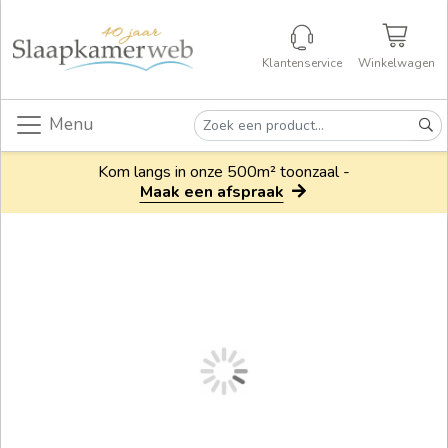
Klantenservice
Winkelwagen
Menu
Kom langs in onze 500m² toonzaal -
Maak een afspraak