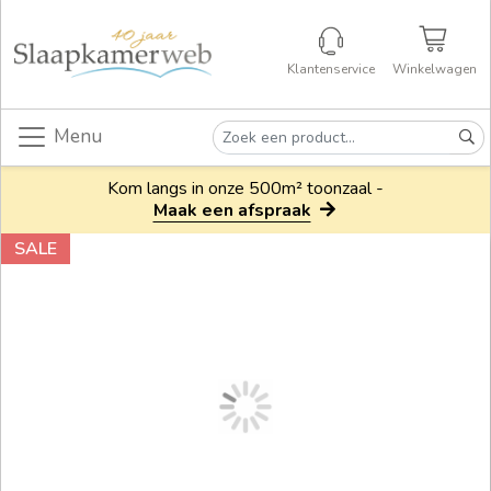
Klantenservice
Winkelwagen
Menu
Kom langs in onze 500m² toonzaal -
Maak een afspraak
SALE