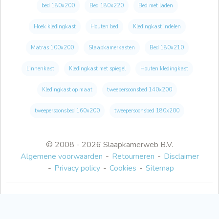
bed 180x200
Bed 180x220
Bed met laden
Hoek kledingkast
Houten bed
Kledingkast indelen
Matras 100x200
Slaapkamerkasten
Bed 180x210
Linnenkast
Kledingkast met spiegel
Houten kledingkast
Kledingkast op maat
tweepersoonsbed 140x200
tweepersoonsbed 160x200
tweepersoonsbed 180x200
© 2008 - 2026 Slaapkamerweb B.V.
Algemene voorwaarden
Retourneren
Disclaimer
Privacy policy
Cookies
Sitemap