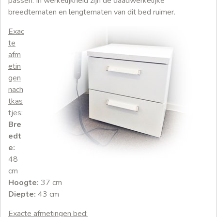
passen. In werkelijkheid zijn de daadwerkelijke
breedtematen en lengtematen van dit bed ruimer.
Exac
te
afm
etin
gen
nach
tkas
tjes:
Bre
edt
e:
48
cm
Hoogte:
37 cm
Diepte:
43 cm
Exacte afmetingen bed: