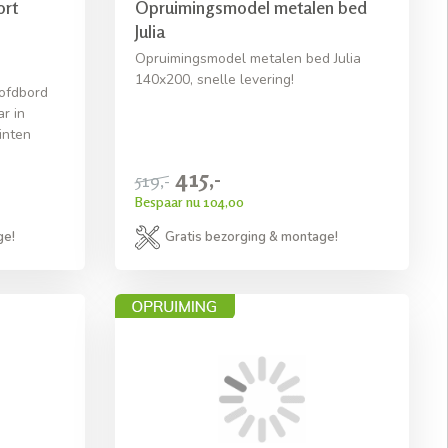
rt
Opruimingsmodel metalen bed
Julia
Opruimingsmodel metalen bed Julia
140x200, snelle levering!
ofdbord
r in
inten
415,-
519,-
Bespaar nu 104,00
ge!
Gratis bezorging & montage!