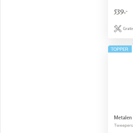
539,-
Grati
Metalen
Tweepers