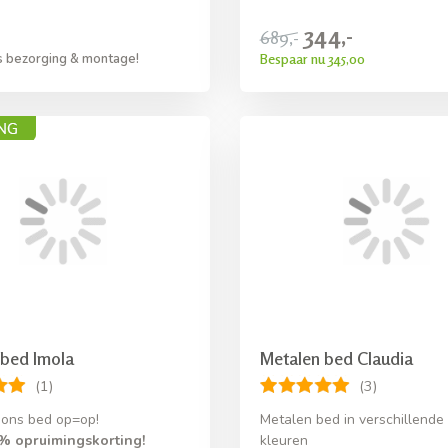
344,-
689,-
Bespaar nu 345,00
s bezorging & montage!
 bed Imola
Metalen bed Claudia
(1)
(3)
ons bed op=op!
Metalen bed in verschillende
% opruimingskorting!
kleuren