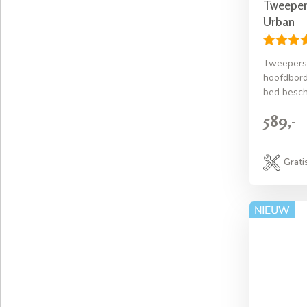
Tweeper
Urban
Tweepers
hoofdbord
bed besch
589,-
Grati