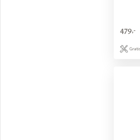
479,-
Grati