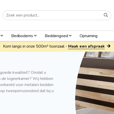
n
Bedbodems
Beddengoed
Opruiming
Kom langs in onze 500m² toonzaal -
Maak een afspraak
goede kwaliteit? Omdat u
n de logeerkamer? Wij hebben
voorbeeld voor metalen bedden
oop tweepersoonsbed dat bij u