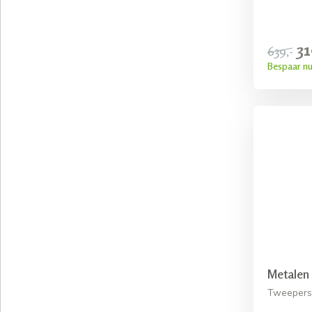
31
639,-
Bespaar nu
Metalen 
Tweeperso