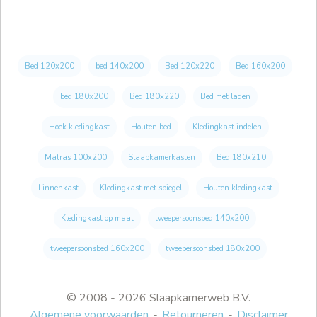
Bed 120x200
bed 140x200
Bed 120x220
Bed 160x200
bed 180x200
Bed 180x220
Bed met laden
Hoek kledingkast
Houten bed
Kledingkast indelen
Matras 100x200
Slaapkamerkasten
Bed 180x210
Linnenkast
Kledingkast met spiegel
Houten kledingkast
Kledingkast op maat
tweepersoonsbed 140x200
tweepersoonsbed 160x200
tweepersoonsbed 180x200
© 2008 - 2026 Slaapkamerweb B.V.
Algemene voorwaarden
Retourneren
Disclaimer