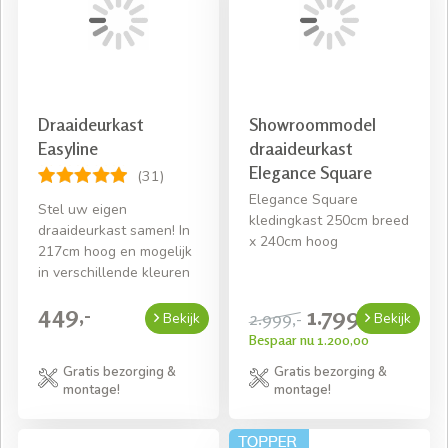
Draaideurkast
Showroommodel
Easyline
draaideurkast
Elegance Square
(31)
Elegance Square
Stel uw eigen
kledingkast 250cm breed
draaideurkast samen! In
x 240cm hoog
217cm hoog en mogelijk
in verschillende kleuren
449,-
1.799,-
2.999,-
Bekijk
Bekijk
Bespaar nu 1.200,00
Gratis bezorging &
Gratis bezorging &
montage!
montage!