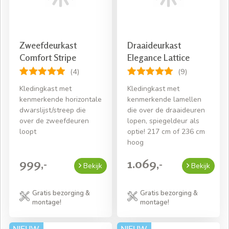
Heeft u een mooie
4 deurs
linnenkast gevonden? Dan
kunt u deze makkelijk en snel online bestellen. Zodra wij
uw bestelling binnen hebben nemen we contact met u
op. We plannen een geschikt moment in waarop we de
Zweefdeurkast
Draaideurkast
kast kunnen bezorgen en monteren. Wist u dat wij dit
Comfort Stripe
Elegance Lattice
gratis voor u regelen? U heeft er geen omkijken naar. Als
(4)
(9)
onze medewerkers weer zijn vertrokken heeft u een
volledig opgebouwde kast én opgeruimde kamer. Al het
Kledingkast met
Kledingkast met
verpakkingsmateriaal wordt namelijk ook weer
kenmerkende horizontale
kenmerkende lamellen
dwarslijst/streep die
die over de draaideuren
meegenomen. U hoeft alleen nog maar de kast in te
over de zweefdeuren
lopen, spiegeldeur als
richten!
loopt
optie! 217 cm of 236 cm
hoog
999,-
1.069,-
Bekijk
Bekijk
Gratis bezorging &
Gratis bezorging &
montage!
montage!