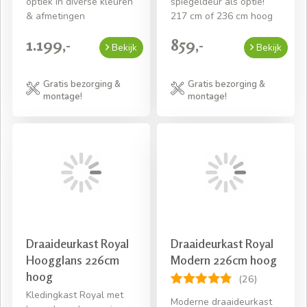
optiek in diverse kleuren
spiegeldeur als optie!
& afmetingen
217 cm of 236 cm hoog
1.199,-
859,-
Bekijk
Bekijk
Gratis bezorging &
Gratis bezorging &
montage!
montage!
Draaideurkast Royal
Draaideurkast Royal
Hoogglans 226cm
Modern 226cm hoog
hoog
(26)
Kledingkast Royal met
Moderne draaideurkast