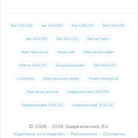
Bed 120x200
bed 140x200
Bed 120x220
Bed 160x200
bed 180x200
Bed 180x220
Bed met laden
Hoek kledingkast
Houten bed
Kledingkast indelen
Matras 100x200
Slaapkamerkasten
Bed 180x210
Linnenkast
Kledingkast met spiegel
Houten kledingkast
Kledingkast op maat
tweepersoonsbed 140x200
tweepersoonsbed 160x200
tweepersoonsbed 180x200
© 2008 - 2026 Slaapkamerweb B.V.
Algemene voorwaarden
Retourneren
Disclaimer