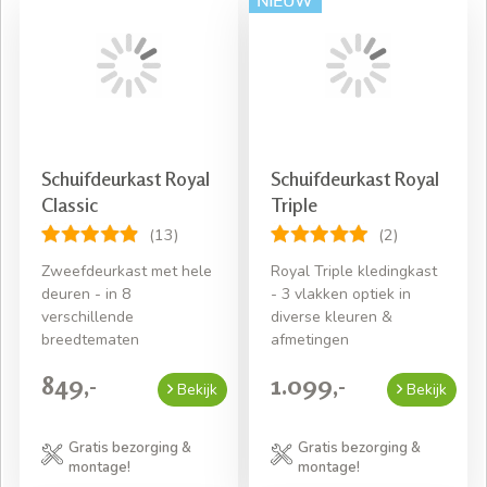
Kledingkast met schuifdeuren
5 jaar garantie
Verschillende kleuren en maten
Zelf uw indeling samenstellen
Gratis bezorging en montage
Schuifdeurkast Royal
Schuifdeurkast Royal
Classic
Triple
(13)
(2)
Zweefdeurkast met hele
Royal Triple kledingkast
deuren - in 8
- 3 vlakken optiek in
verschillende
diverse kleuren &
breedtematen
afmetingen
849,-
1.099,-
Bekijk
Bekijk
Gratis bezorging &
Gratis bezorging &
montage!
montage!