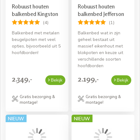
Robuust houten
Robuust houten
balkenbed Kingston
balkenbed Jefferson
(4)
(1)
Balkenbed met metalen
Balkenbed wat in zijn
beugelpoten met veel
geheel bestaat uit
opties, bijvoorbeeld uit 5
massief eikenhout met
hoofdborden!
blokpoten en keuze uit
verschillende soorten
hoofdborden
2.349,-
2.199,-
Bekijk
Bekijk
Gratis bezorging &
Gratis bezorging &
montage!
montage!