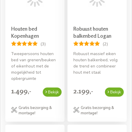
Houten bed
Robuust houten
Kopenhagen
balkenbed Logan
(3)
(2)
Tweepersoons houten
Robuust massief eiken
bed van grenen/beuken
houten balkenbed, volg
of eikenhout met de
de trend en combineer
mogelijkheid tot
hout met staal
opbergruimte
1.499,-
2.199,-
Bekijk
Bekijk
Gratis bezorging &
Gratis bezorging &
montage!
montage!