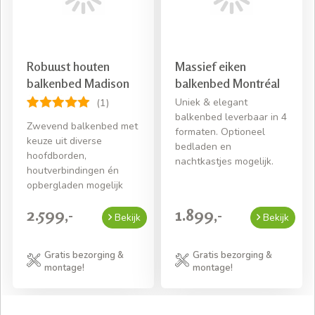
Robuust houten
Massief eiken
balkenbed Madison
balkenbed Montréal
Uniek & elegant
(1)
balkenbed leverbaar in 4
Zwevend balkenbed met
formaten. Optioneel
keuze uit diverse
bedladen en
hoofdborden,
nachtkastjes mogelijk.
houtverbindingen én
opbergladen mogelijk
2.599,-
1.899,-
Bekijk
Bekijk
Gratis bezorging &
Gratis bezorging &
montage!
montage!