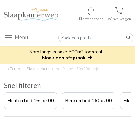
Klantenservice
Winkelwagen
Menu
Kom langs in onze 500m² toonzaal -
Maak een afspraak
Terug
Slaapkamers
bedframe 160x200 grijs
Snel filteren
Houten bed 160x200
Beuken bed 160x200
Eike