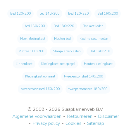
Bed 120x200
bed 140x200
Bed 120x220
Bed 160x200
bed 180x200
Bed 180x220
Bed met laden
Hoek kledingkast
Houten bed
Kledingkast indelen
Matras 100x200
Slaapkamerkasten
Bed 180x210
Linnenkast
Kledingkast met spiegel
Houten kledingkast
Kledingkast op maat
tweepersoonsbed 140x200
tweepersoonsbed 160x200
tweepersoonsbed 180x200
© 2008 - 2026 Slaapkamerweb B.V.
Algemene voorwaarden
Retourneren
Disclaimer
Privacy policy
Cookies
Sitemap