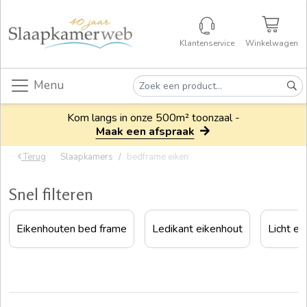
Klantenservice
Winkelwagen
Menu
Kom langs in onze 500m² toonzaal -
Maak een afspraak
Terug
Slaapkamers
bedframe eiken
Snel filteren
Eikenhouten bed frame
Ledikant eikenhout
Licht ei