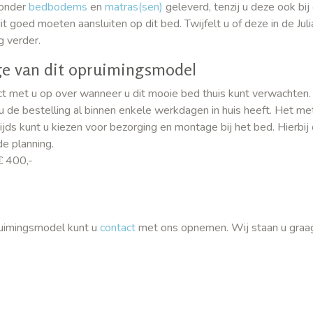
zonder
bedbodems
en
matras(sen)
geleverd, tenzij u deze ook bij
t goed moeten aansluiten op dit bed. Twijfelt u of deze in de Jul
g verder.
ge van dit opruimingsmodel
ct met u op over wanneer u dit mooie bed thuis kunt verwachten.
u de bestelling al binnen enkele werkdagen in huis heeft. Het m
ds kunt u kiezen voor bezorging en montage bij het bed. Hierbij 
de planning.
€ 400,-
pruimingsmodel kunt u
contact
met ons opnemen. Wij staan u graa