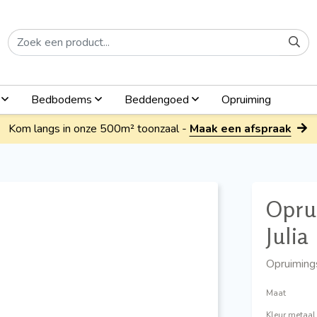
n
Bedbodems
Beddengoed
Opruiming
Kom langs in onze 500m² toonzaal -
Maak een afspraak
Opru
Julia
Opruiming
Maat
Kleur metaal