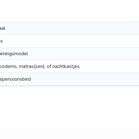
aal
is
uimingsmodel
odems, matras(sen), of nachtkastjes
epersoonsbed