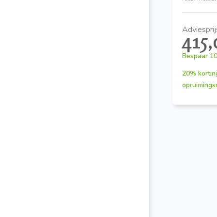
Adviesprij
415
Bespaar
10
20% korting
opruiming