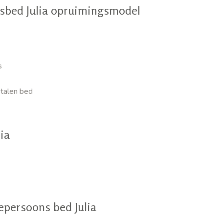
sbed Julia opruimingsmodel
s
metalen bed
ia
persoons bed Julia