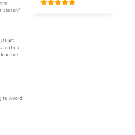
 ons
ia passen?
 U kunt
etalen bed
duurt het
g te woord