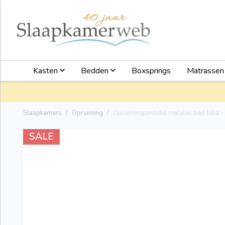
Kasten
Bedden
Boxsprings
Matrasse
Slaapkamers
Opruiming
Opruimingsmodel metalen bed Julia
SALE