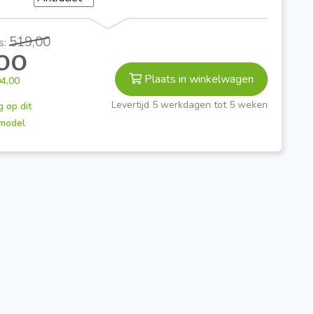
519,00
s:
,00
Plaats in winkelwagen
4,00
Levertijd 5 werkdagen tot 5 weken
 op dit
smodel