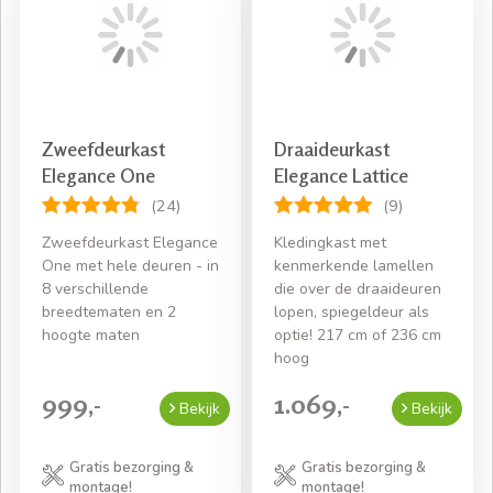
Zweefdeurkast
Draaideurkast
Elegance One
Elegance Lattice
(24)
(9)
Zweefdeurkast Elegance
Kledingkast met
One met hele deuren - in
kenmerkende lamellen
8 verschillende
die over de draaideuren
breedtematen en 2
lopen, spiegeldeur als
hoogte maten
optie! 217 cm of 236 cm
hoog
999,-
1.069,-
Bekijk
Bekijk
Gratis bezorging &
Gratis bezorging &
montage!
montage!