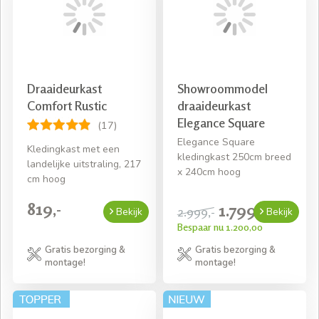
hoeft u geen zorgen te maken, deze nemen we netjes
met ons mee terug. Zo geniet u direct van uw nieuwe
kledingkast.
Draaideurkast
Showroommodel
Comfort Rustic
draaideurkast
Elegance Square
(17)
Elegance Square
Kledingkast met een
kledingkast 250cm breed
landelijke uitstraling, 217
x 240cm hoog
cm hoog
819,-
1.799,-
2.999,-
Bekijk
Bekijk
Bespaar nu 1.200,00
Gratis bezorging &
Gratis bezorging &
montage!
montage!