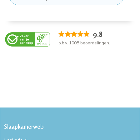
9.8
o.b.v.
1008
beoordelingen.
Slaapkamerweb