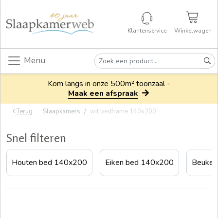
Klantenservice
Winkelwagen
Menu
Kom langs in onze 500m² toonzaal -
Maak een afspraak
Terug
Slaapkamers
wit bedframe 140x200
Snel filteren
Houten bed 140x200
Eiken bed 140x200
Beuken