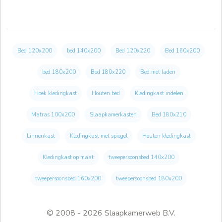
Bed 120x200
bed 140x200
Bed 120x220
Bed 160x200
bed 180x200
Bed 180x220
Bed met laden
Hoek kledingkast
Houten bed
Kledingkast indelen
Matras 100x200
Slaapkamerkasten
Bed 180x210
Linnenkast
Kledingkast met spiegel
Houten kledingkast
Kledingkast op maat
tweepersoonsbed 140x200
tweepersoonsbed 160x200
tweepersoonsbed 180x200
© 2008 - 2026 Slaapkamerweb B.V.