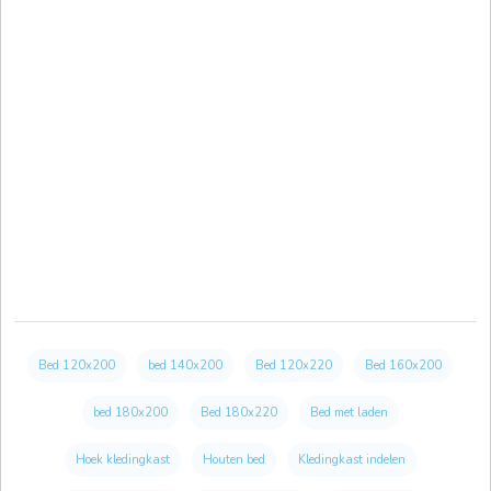
Bed 120x200
bed 140x200
Bed 120x220
Bed 160x200
bed 180x200
Bed 180x220
Bed met laden
Hoek kledingkast
Houten bed
Kledingkast indelen