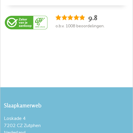
9.8
o.b.v.
1008
beoordelingen.
Slaapkamerweb
Loskade 4
7202 CZ Zutphen
Nederland