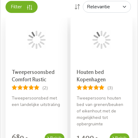
gemonteerd door onze vakkundige monteurs. In een
Filter
handomdraai wordt uw bedombouw 160x220
gemonteerd en u hoeft u niet meer druk te maken hoe u
uw aankoop in uw slaapkamer krijgt. Bekijk ook eens hoe
andere klanten onze service ervaren,
bekijk hier onze
reviews.
Tweepersoonsbed
Houten bed
Comfort Rustic
Kopenhagen
(2)
(3)
Tweepersoonsbed met
Tweepersoons houten
een landelijke uitstraling
bed van grenen/beuken
of eikenhout met de
mogelijkheid tot
opbergruimte
689,-
1.499,-