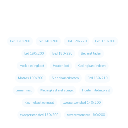
Bed 120x200
bed 140x200
Bed 120x220
Bed 160x200
bed 180x200
Bed 180x220
Bed met laden
Hoek kledingkast
Houten bed
Kledingkast indelen
Matras 100x200
Slaapkamerkasten
Bed 180x210
Linnenkast
Kledingkast met spiegel
Houten kledingkast
Kledingkast op maat
tweepersoonsbed 140x200
tweepersoonsbed 160x200
tweepersoonsbed 180x200