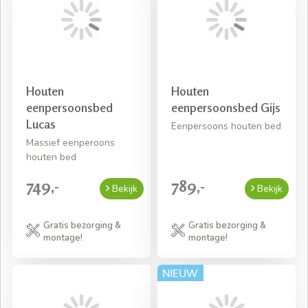
Houten
Houten
eenpersoonsbed
eenpersoonsbed Gijs
Lucas
Eenpersoons houten bed
Massief eenperoons
houten bed
749,-
789,-
Bekijk
Bekijk
Gratis bezorging &
Gratis bezorging &
montage!
montage!