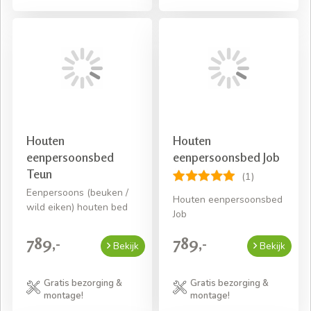
Houten
Houten
eenpersoonsbed
eenpersoonsbed Job
Teun
(1)
Eenpersoons (beuken /
Houten eenpersoonsbed
wild eiken) houten bed
Job
789,-
789,-
Bekijk
Bekijk
Gratis bezorging &
Gratis bezorging &
montage!
montage!