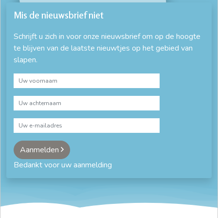
Mis de nieuwsbrief niet
Schrijft u zich in voor onze nieuwsbrief om op de hoogte
te blijven van de laatste nieuwtjes op het gebied van
slapen.
Aanmelden
Bedankt voor uw aanmelding