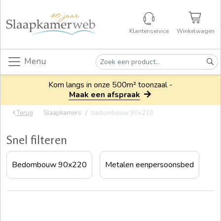
Klantenservice
Winkelwagen
Menu
Kom langs in onze 500m² toonzaal -
Maak een afspraak
Terug
Slaapkamers
bedombouw 90x210
Snel filteren
Bedombouw 90x220
Metalen eenpersoonsbed