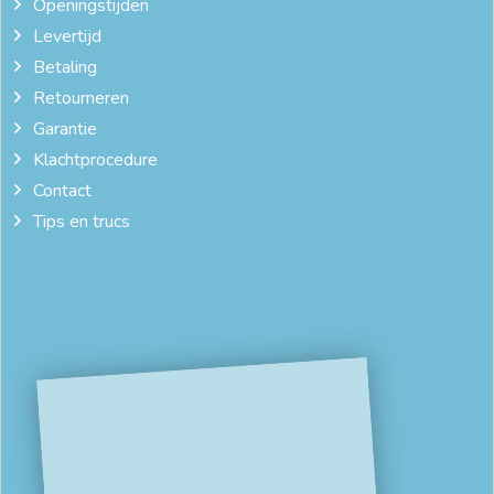
Openingstijden
Levertijd
Betaling
Retourneren
Garantie
Klachtprocedure
Contact
Tips en trucs