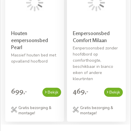
Houten
Eenpersoonsbed
eenpersoonsbed
Comfort Milaan
Pearl
Eenpersoonsbed zonder
hoofdbord op
Massief houten bed met
comforthoogte,
opvallend hoofbord
beschikbaar in bianco
eiken of andere
kleurtinten
699,-
469,-
Bekijk
Bekijk
Gratis bezorging &
Gratis bezorging &
montage!
montage!