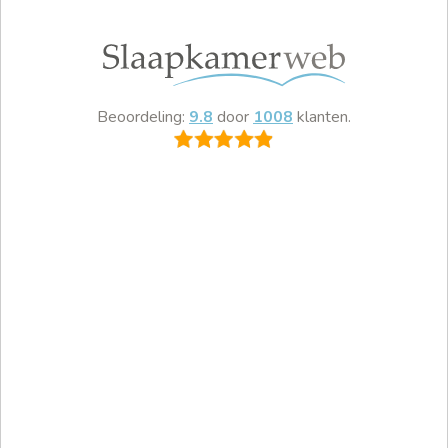
Beoordeling:
9.8
door
1008
klanten.