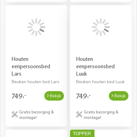
Houten
Houten
eenpersoonsbed
eenpersoonsbed
Lars
Luuk
Beuken houten bed Lars
Beuken houten bed Luuk
749,-
749,-
Bekijk
Bekijk
Gratis bezorging &
Gratis bezorging &
montage!
montage!