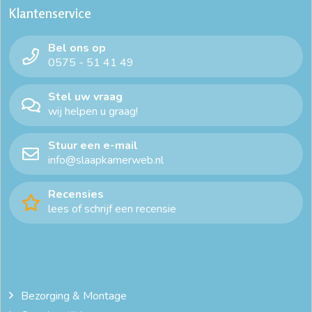
Klantenservice
Bel ons op
0575 - 51 41 49
Stel uw vraag
wij helpen u graag!
Stuur een e-mail
info@slaapkamerweb.nl
Recensies
lees of schrijf een recensie
Bezorging & Montage