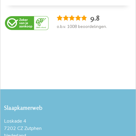
9.8
o.b.v.
1008
beoordelingen.
Slaapkamerweb
Loskade 4
7202 CZ Zutphen
Nederland