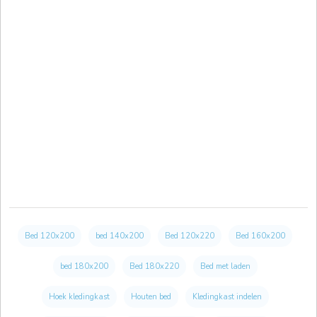
Bed 120x200
bed 140x200
Bed 120x220
Bed 160x200
bed 180x200
Bed 180x220
Bed met laden
Hoek kledingkast
Houten bed
Kledingkast indelen