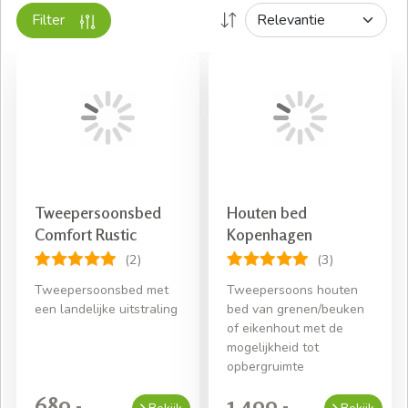
Wij helpen u graag met het uitzoeken van uw favoriete
Filter
bedombouw 180x220.
Bekijk onze collectie
Tweepersoonsbed
Houten bed
Comfort Rustic
Kopenhagen
(2)
(3)
Tweepersoonsbed met
Tweepersoons houten
een landelijke uitstraling
bed van grenen/beuken
of eikenhout met de
mogelijkheid tot
opbergruimte
689,-
1.499,-