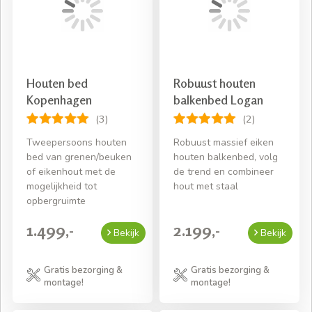
Houten bed
Robuust houten
Kopenhagen
balkenbed Logan
(3)
(2)
Tweepersoons houten
Robuust massief eiken
bed van grenen/beuken
houten balkenbed, volg
of eikenhout met de
de trend en combineer
mogelijkheid tot
hout met staal
opbergruimte
1.499,-
2.199,-
Bekijk
Bekijk
Gratis bezorging &
Gratis bezorging &
montage!
montage!