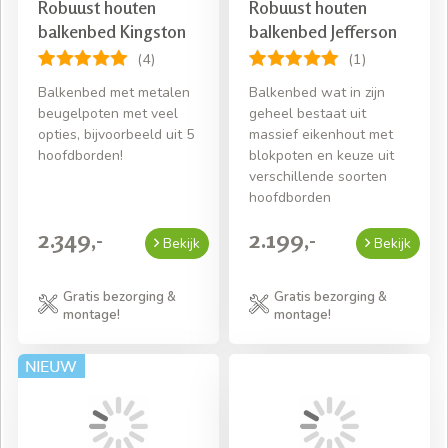
Robuust houten
Robuust houten
balkenbed Kingston
balkenbed Jefferson
(4)
(1)
Balkenbed met metalen
Balkenbed wat in zijn
beugelpoten met veel
geheel bestaat uit
opties, bijvoorbeeld uit 5
massief eikenhout met
hoofdborden!
blokpoten en keuze uit
verschillende soorten
hoofdborden
2.349,-
2.199,-
Bekijk
Bekijk
Gratis bezorging &
Gratis bezorging &
montage!
montage!