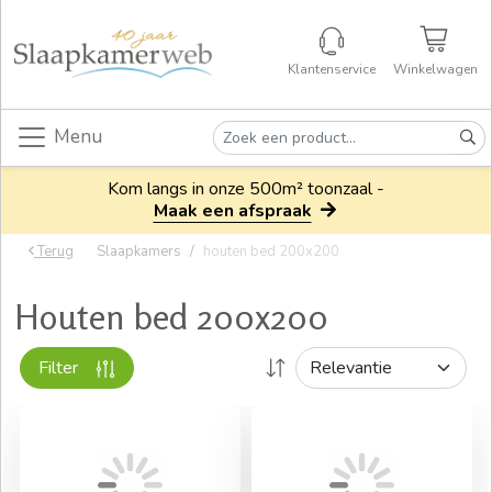
Klantenservice
Winkelwagen
Menu
Kom langs in onze 500m² toonzaal -
Maak een afspraak
Terug
Slaapkamers
houten bed 200x200
Houten bed 200x200
Filter