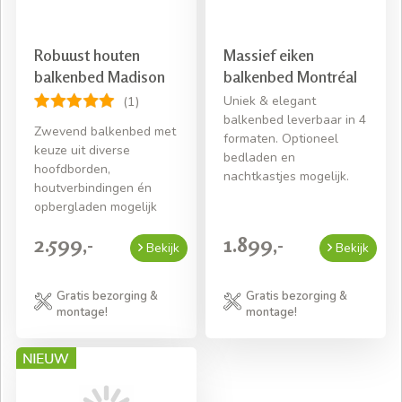
Robuust houten
Massief eiken
balkenbed Madison
balkenbed Montréal
Uniek & elegant
(1)
balkenbed leverbaar in 4
Zwevend balkenbed met
formaten. Optioneel
keuze uit diverse
bedladen en
hoofdborden,
nachtkastjes mogelijk.
houtverbindingen én
opbergladen mogelijk
2.599,-
1.899,-
Bekijk
Bekijk
Gratis bezorging &
Gratis bezorging &
montage!
montage!