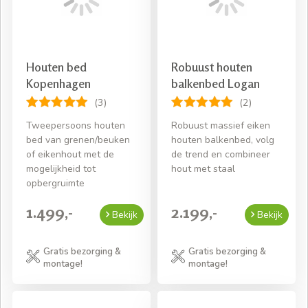
Houten bed
Robuust houten
Kopenhagen
balkenbed Logan
(3)
(2)
Tweepersoons houten
Robuust massief eiken
bed van grenen/beuken
houten balkenbed, volg
of eikenhout met de
de trend en combineer
mogelijkheid tot
hout met staal
opbergruimte
1.499,-
2.199,-
Bekijk
Bekijk
Gratis bezorging &
Gratis bezorging &
montage!
montage!