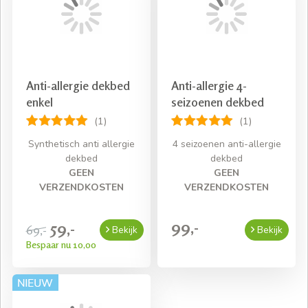
Snelle levering mits voorradig
Gratis bezorging bij een bestelling van € 50,- aan
beddengoed
Anti-allergie dekbed
Anti-allergie 4-
enkel
seizoenen dekbed
(1)
(1)
Synthetisch anti allergie
4 seizoenen anti-allergie
dekbed
dekbed
GEEN
GEEN
VERZENDKOSTEN
VERZENDKOSTEN
99,-
59,-
69,-
Bekijk
Bekijk
Bespaar nu 10,00