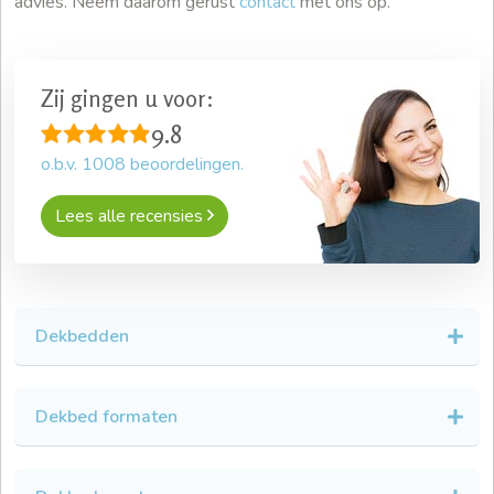
advies. Neem daarom gerust
contact
met ons op.
Zij gingen u voor:
9.8
o.b.v.
1008
beoordelingen.
Lees alle recensies
Dekbedden
Dekbed formaten