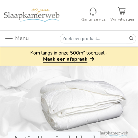
Klantenservice
Winkelwagen
Menu
Kom langs in onze 500m² toonzaal -
Maak een afspraak