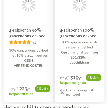
ander
beddengoed
, dan bezorgen wij uw
bestelling bovendien gratis bij u thuis*!
Snelle levering
Gratis bezorging bij een bestelling van € 50,- aan
beddengoed
4-seizoenen 90%
4-seizoenen 100%
ganzendons dekbed
ganzendons dekbed
100% ganzendonzen 4-
(1)
seizoenendekbed
90% ganzendons dekbed
Opruiming, alleen nog
met 10% ganzenveertjes
200x220cm
GEEN
beschikbaar
VERZENDKOSTEN
519,-
649,-
Bekijk
Bespaar nu 130,00
223,-
279,-
Bekijk
Gratis bezorging &
Bespaar nu 56,00
montage!
Het verschil tussen ganzendons en