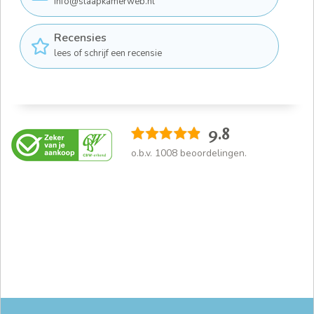
info@slaapkamerweb.nl
Recensies
lees of schrijf een recensie
9.8
o.b.v.
1008
beoordelingen.