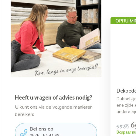
Dekbedov
Heeft u vragen of advies nodig?
Dubbelzij
ene zijde 
U kunt ons via de volgende manieren
andere zi
bereiken:
6
99,95
Bel ons op
Bespaar nu
0575 - 51 41 49