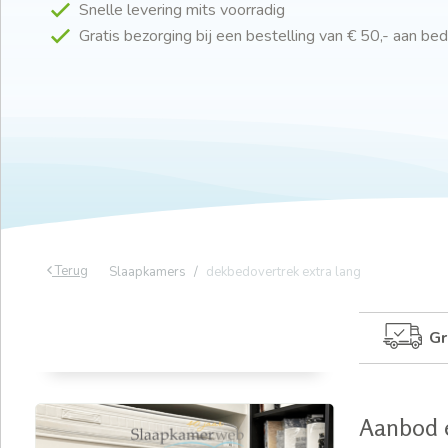
Snelle levering mits voorradig
Gratis bezorging bij een bestelling van € 50,- aan b
Terug
Slaapkamers
dekbedovertrek extra lang
Gr
Aanbod e