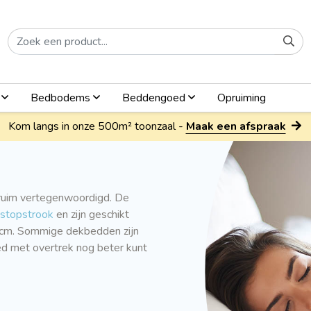
n
Bedbodems
Beddengoed
Opruiming
Kom langs in onze 500m² toonzaal -
Maak een afspraak
 ruim vertegenwoordigd. De
nstopstrook
en zijn geschikt
 cm. Sommige dekbedden zijn
ed met overtrek nog beter kunt