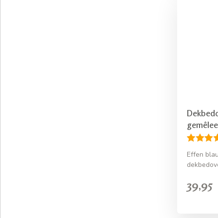
Dekbedo
gemêlee
Effen bl
dekbedove
39,95