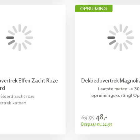
vertrek Effen Zacht Roze
Dekbedovertrek Magnoli
rd
Laatste maten -> 3
opruimingskorting! Op
êleerd zacht roze
rtrek katoen
48,-
69,95
Bespaar nu 21,95