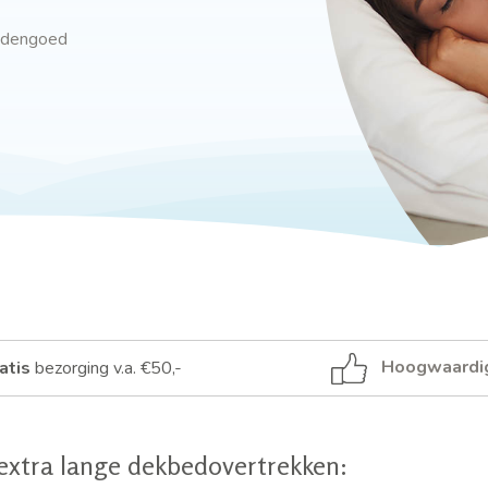
eddengoed
Hoogwaardi
atis
bezorging v.a. €50,-
xtra lange dekbedovertrekken: