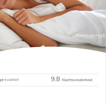
9.8
ge
kwaliteit
Klanttevredenheid