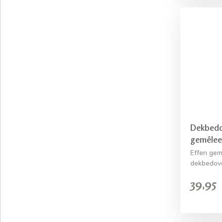
Dekbedo
gemêlee
Effen gem
dekbedove
39,95