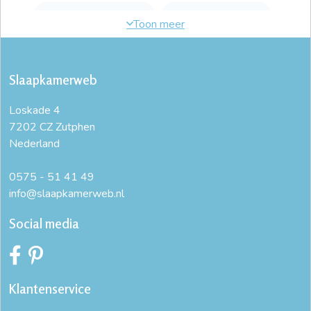
dekbedovertrek 1 persoons
dekbedovertrek 140x200
dekbedovertrek 140x220
dekbedovertrek 160x200
Slaapkamerweb
dekbedovertrek 180x200
dekbedovertrek 2 persoons
Loskade 4
dekbedovertrek 200 x 200
dekbedovertrek 200x200
7202 CZ Zutphen
Nederland
dekbedovertrek 200x200 katoen
dekbedovertrek 200x220
dekbedovertrek 220x240
dekbedovertrek 240x200
0575 - 51 41 49
info@slaapkamerweb.nl
dekbedovertrek 240x220
dekbedovertrek 240x220 katoen
Social media
dekbedovertrek 240x220 katoen satijn
dekbedovertrek 260x220
dekbedovertrek 90x200
Klantenservice
dekbedovertrek eenpersoonsbed
dekbedovertrek effen