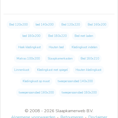
Bed 120x200
bed 140x200
Bed 120x220
Bed 160x200
bed 180x200
Bed 180x220
Bed met laden
Hoek kledingkast
Houten bed
Kledingkast indelen
Matras 100x200
Slaapkamerkasten
Bed 180x210
Linnenkast
Kledingkast met spiegel
Houten kledingkast
Kledingkast op maat
tweepersoonsbed 140x200
tweepersoonsbed 160x200
tweepersoonsbed 180x200
© 2008 - 2026 Slaapkamerweb B.V.
Algemene voorwaarden
Retourneren
Disclaimer