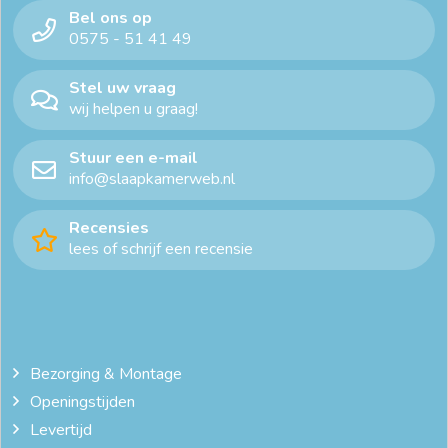
Bel ons op
dekbedovertrek extra lang
dekbedovertrek katoen 240x220
0575 - 51 41 49
dekbedovertrek ledikant
dekbedovertrek ledikant
Stel uw vraag
wij helpen u graag!
dekbedovertrek lits jumeaux
Stuur een e-mail
dekbedovertrek met instopstrook
dekbedovertrek roestbruin
info@slaapkamerweb.nl
dekbedovertrek satijn
dekbedovertrek taupe
Recensies
lees of schrijf een recensie
dekbedovertrekset
duurzaam beddengoed
gekleurde dekbedovertrekken
goedkoop beddengoed
goedkoop dekbedovertrek 140x200
Bezorging & Montage
Openingstijden
goedkope dekbedovertrekken
Levertijd
goedkope dekbedovertrekken 200x200