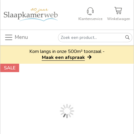
Klantenservice
Winkelwagen
Menu
Kom langs in onze 500m² toonzaal -
Maak een afspraak
SALE