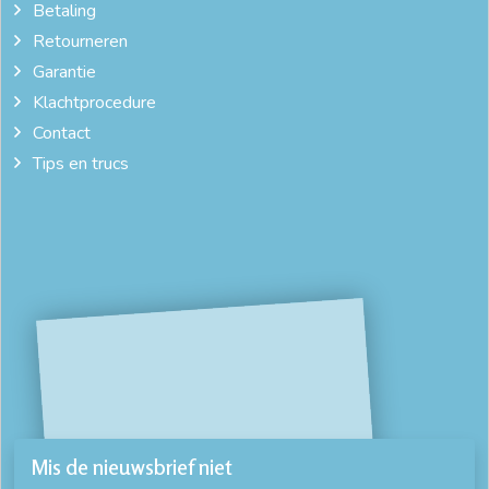
Betaling
Retourneren
goedkope dekbedovertrekken 240x220
Garantie
goedkope dekbedovertrekken online
hip beddengoed
Klachtprocedure
Contact
hip dekbed
katoen satijn dekbedovertrek
katoensatijn
Tips en trucs
kreukvrij dekbedovertrek
ledikant beddengoed
leuke dekbedovertrekken
luxe beddengoed
luxe dekbed overtrekken
mooi beddengoed
online dekbedovertrek
satijnen dekbedovertrek 240x220
strijkvrij dekbedovertrek
winter dekbedovertrek
zacht dekbedovertrek
zijde beddengoed
Mis de nieuwsbrief niet