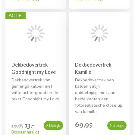
Dekbedovertrek
Dekbedovertrek
Goodnight my Love
Kamille
Dekbedovertrek van
Dekbedovertrek van
gemengd katoen met
katoen satijn
witte achtergrond en de
dubbelzijdig, met aan
tekst Goodnight my Love
beide kanten een
fotorealistische close up
van kamille
69,95
13,-
19,95
Bekijk
Bekijk
Bespaar nu 6,95