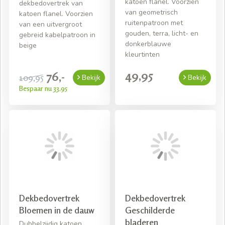
katoen flanel. Voorzien
dekbedovertrek van
van geometrisch
katoen flanel. Voorzien
ruitenpatroon met
van een uitvergroot
gouden, terra, licht- en
gebreid kabelpatroon in
donkerblauwe
beige
kleurtinten
49,95
76,-
109,95
Bekijk
Bekijk
Bespaar nu 33,95
Dekbedovertrek
Dekbedovertrek
Bloemen in de dauw
Geschilderde
bladeren
Dubbelzijdig katoen