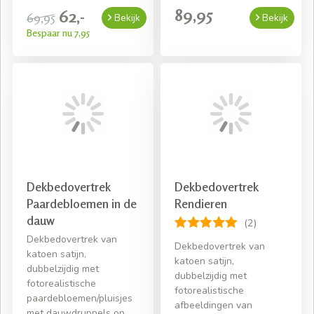
89,95
62,-
69,95
Bekijk
Bekijk
Bespaar nu 7,95
Dekbedovertrek
Dekbedovertrek
Paardebloemen in de
Rendieren
dauw
(2)
Dekbedovertrek van
Dekbedovertrek van
katoen satijn,
katoen satijn,
dubbelzijdig met
dubbelzijdig met
fotorealistische
fotorealistische
paardebloemen/pluisjes
afbeeldingen van
met dauwdruppels op