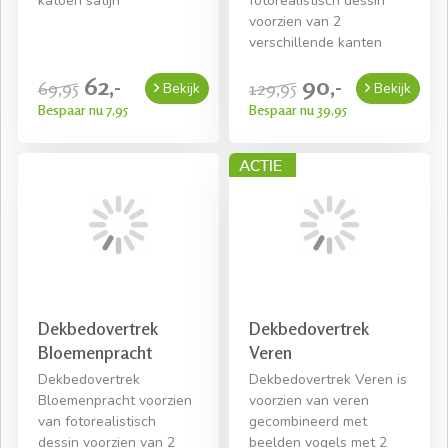
katoen satijn
fotorealistisch dessin
voorzien van 2
verschillende kanten
62,-
90,-
69,95
129,95
Bekijk
Bekijk
Bespaar nu 7,95
Bespaar nu 39,95
Dekbedovertrek
Dekbedovertrek
Bloemenpracht
Veren
Dekbedovertrek
Dekbedovertrek Veren is
Bloemenpracht voorzien
voorzien van veren
van fotorealistisch
gecombineerd met
dessin voorzien van 2
beelden vogels met 2