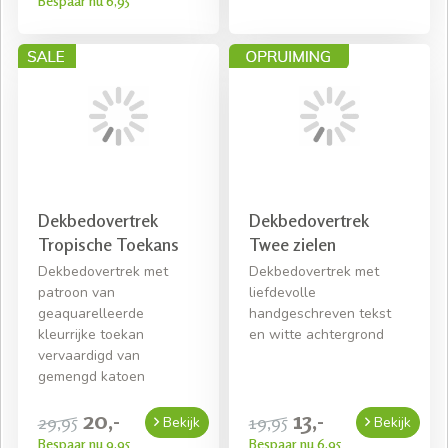
Bespaar nu 6,95
Dekbedovertrek
Dekbedovertrek
Tropische Toekans
Twee zielen
Dekbedovertrek met
Dekbedovertrek met
patroon van
liefdevolle
geaquarelleerde
handgeschreven tekst
kleurrijke toekan
en witte achtergrond
vervaardigd van
gemengd katoen
20,-
13,-
29,95
19,95
Bekijk
Bekijk
Bespaar nu 9,95
Bespaar nu 6,95