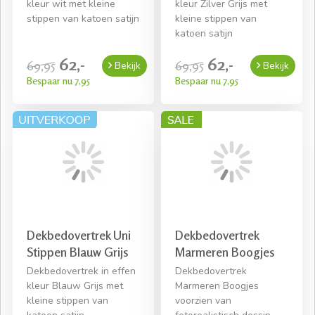
kleur wit met kleine
kleur Zilver Grijs met
stippen van katoen satijn
kleine stippen van
katoen satijn
62,-
62,-
69,95
69,95
Bekijk
Bekijk
Bespaar nu 7,95
Bespaar nu 7,95
Dekbedovertrek Uni
Dekbedovertrek
Stippen Blauw Grijs
Marmeren Boogjes
Dekbedovertrek in effen
Dekbedovertrek
kleur Blauw Grijs met
Marmeren Boogjes
kleine stippen van
voorzien van