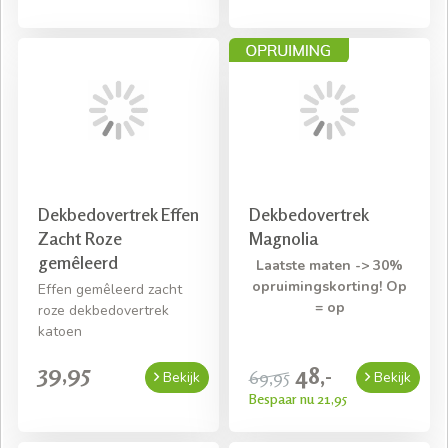
Dekbedovertrek Effen
Dekbedovertrek
Zacht Roze
Magnolia
gemêleerd
Laatste maten -> 30%
opruimingskorting! Op
Effen gemêleerd zacht
= op
roze dekbedovertrek
katoen
39,95
48,-
69,95
Bekijk
Bekijk
Bespaar nu 21,95