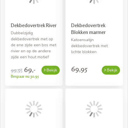
Snelle levering mits voorradig
Gratis bezorging bij een bestelling van € 50,- aan
beddengoed
Dekbedovertrek River
Dekbedovertrek
Blokken marmer
Dubbelzijdig
dekbedovertrek met op
Katoensatijn
de ene zijde een bos met
dekbedovertrek met
rivier en op de andere
lichte blokken
zijde een hout motief
69,95
69,-
99,95
Bekijk
Bekijk
Bespaar nu 30,95