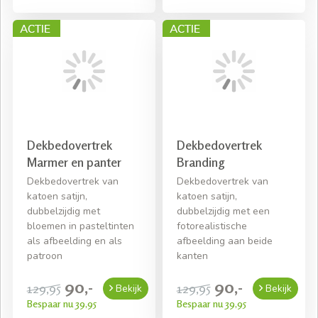
Dekbedovertrek
Dekbedovertrek
Marmer en panter
Branding
Dekbedovertrek van
Dekbedovertrek van
katoen satijn,
katoen satijn,
dubbelzijdig met
dubbelzijdig met een
bloemen in pasteltinten
fotorealistische
als afbeelding en als
afbeelding aan beide
patroon
kanten
90,-
90,-
129,95
129,95
Bekijk
Bekijk
Bespaar nu 39,95
Bespaar nu 39,95