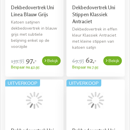
Dekbedovertrek Uni
Dekbedovertrek Uni
Linea Blauw Grijs
Stippen Klassiek
Antraciet
Katoen satijnen
dekbedovertrek in blauw
Dekbedovertrek in effen
grijs met subtiele
kleur Klassiek Antraciet
belijning enkel op de
met kleine stippen van
voorzijde
katoen satijn
97,-
62,-
139,95
69,95
Bekijk
Bekijk
Bespaar nu 42,95
Bespaar nu 7,95