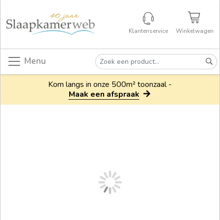
Klantenservice
Winkelwagen
Menu
Kom langs in onze 500m² toonzaal -
Maak een afspraak