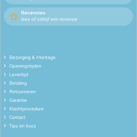
katoenen dekbedovertrek 240x220
online dekbedovertrek
Recensies
lees of schrijf een recensie
satijnen dekbedovertrek 240x220
zacht dekbedovertrek
Bezorging & Montage
Openingstijden
Levertijd
Betaling
Retourneren
Garantie
Klachtprocedure
Contact
Tips en trucs