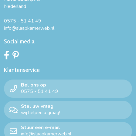
Nederland
dekbedovertrek katoen 240x220
dekbedovertrek ledikant
dekbedovertrek ledikant
dekbedovertrek lits jumeaux
0575 - 51 41 49
info@slaapkamerweb.nl
dekbedovertrek met instopstrook
dekbedovertrek satijn
Social media
dekbedovertrekset
gekleurde dekbedovertrekken
goedkoop dekbedovertrek 140x200
Klantenservice
goedkope dekbedovertrekken
Bel ons op
goedkope dekbedovertrekken 200x200
0575 - 51 41 49
goedkope dekbedovertrekken 240x220
Stel uw vraag
wij helpen u graag!
goedkope dekbedovertrekken online
Stuur een e-mail
katoen satijn dekbedovertrek
info@slaapkamerweb.nl