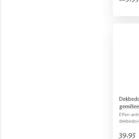
Dekbedov
gemêlee
Effen ant
dekbedove
39,95