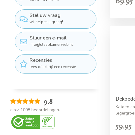
69,95
Stel uw vraag
wij helpen u graag!
Stuur een e-mail
info@slaapkamerweb.nl
Recensies
lees of schrijf een recensie
Dekbedo
9.8
Katoen sa
o.b.v.
1008
beoordelingen.
legergroe
59,95