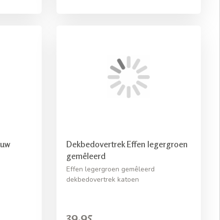
auw
Dekbedovertrek Effen legergroen
gemêleerd
Effen legergroen gemêleerd
dekbedovertrek katoen
39,95