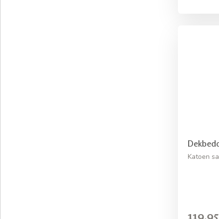
Dekbedov
Katoen sat
119,95