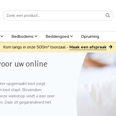
n
Bedbodems
Beddengoed
Opruiming
Kom langs in onze 500m² toonzaal -
Maak een afspraak
oor uw online
ker opgemaakt bed zorgt
in bed stapt. Bovendien
onze webshop vindt u een zeer
n. Daar zit gegarandeerd het