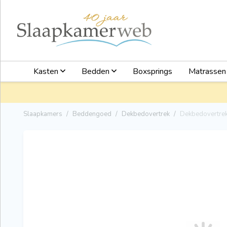
Kasten
Bedden
Boxsprings
Matrasse
Slaapkamers
Beddengoed
Dekbedovertrek
Dekbedovertrek