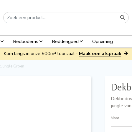
n
Bedbodems
Beddengoed
Opruiming
Kom langs in onze 500m² toonzaal -
Maak een afspraak
 Jungle Groen
Dekb
Dekbedove
jungle va
Maat