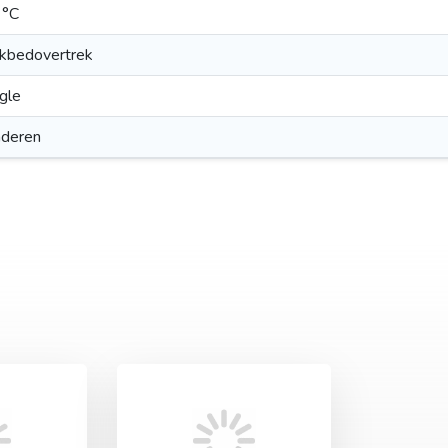
 °C
kbedovertrek
gle
aderen