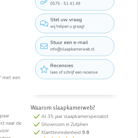
0575 - 51 41 49
Stel uw vraag
wij helpen u graag!
Stuur een e-mail
info@slaapkamerweb.nl
Recensies
lees of schrijf een recensie
' met een
.
Waarom slaapkamerweb?
 paar
Al 35 jaar slaapkamerspecialist
ust naar de
Showroom in Zutphen
 voor
Klanttevredenheid
9.8
anders