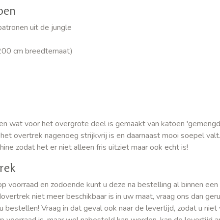
oen
tronen uit de jungle
 200 cm breedtemaat)
en wat voor het overgrote deel is gemaakt van katoen 'gemengd
et overtrek nagenoeg strijkvrij is en daarnaast mooi soepel valt
 zodat het er niet alleen fris uitziet maar ook echt is!
rek
p voorraad en zodoende kunt u deze na bestelling al binnen een
dovertrek niet meer beschikbaar is in uw maat, vraag ons dan ger
bestellen! Vraag in dat geval ook naar de levertijd, zodat u niet
p voorraad is, maar wel nabesteld kan worden, kan de levertijd 