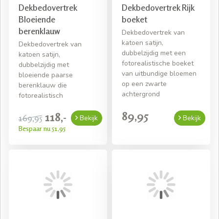
Dekbedovertrek
Dekbedovertrek Rijk
Bloeiende
boeket
berenklauw
Dekbedovertrek van
katoen satijn,
Dekbedovertrek van
dubbelzijdig met een
katoen satijn,
fotorealistische boeket
dubbelzijdig met
van uitbundige bloemen
bloeiende paarse
op een zwarte
berenklauw die
achtergrond
fotorealistisch
89,95
118,-
169,95
Bekijk
Bekijk
Bespaar nu 51,95