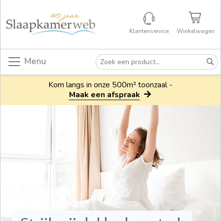
Klantenservice
Winkelwagen
Menu
Kom langs in onze 500m² toonzaal -
Maak een afspraak