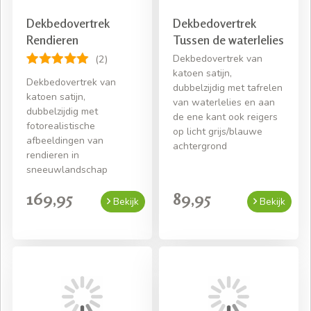
Dekbedovertrek
Dekbedovertrek
Rendieren
Tussen de waterlelies
Dekbedovertrek van
(2)
katoen satijn,
Dekbedovertrek van
dubbelzijdig met tafrelen
katoen satijn,
van waterlelies en aan
dubbelzijdig met
de ene kant ook reigers
fotorealistische
op licht grijs/blauwe
afbeeldingen van
achtergrond
rendieren in
sneeuwlandschap
169,95
89,95
Bekijk
Bekijk