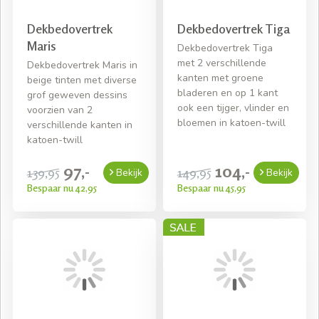
Dekbedovertrek
Dekbedovertrek Tiga
Maris
Dekbedovertrek Tiga
met 2 verschillende
Dekbedovertrek Maris in
kanten met groene
beige tinten met diverse
bladeren en op 1 kant
grof geweven dessins
ook een tijger, vlinder en
voorzien van 2
bloemen in katoen-twill
verschillende kanten in
katoen-twill
97,-
104,-
139,95
149,95
Bekijk
Bekijk
Bespaar nu 42,95
Bespaar nu 45,95