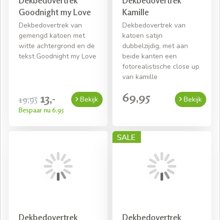
Goodnight my Love
Kamille
Dekbedovertrek van
Dekbedovertrek van
gemengd katoen met
katoen satijn
witte achtergrond en de
dubbelzijdig, met aan
tekst Goodnight my Love
beide kanten een
fotorealistische close up
van kamille
69,95
13,-
19,95
Bekijk
Bekijk
Bespaar nu 6,95
Dekbedovertrek
Dekbedovertrek