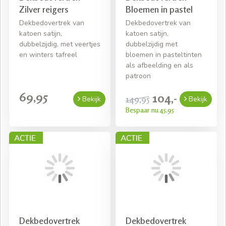
Zilver reigers
Bloemen in pastel
Dekbedovertrek van
Dekbedovertrek van
katoen satijn,
katoen satijn,
dubbelzijdig, met veertjes
dubbelzijdig met
en winters tafreel
bloemen in pasteltinten
als afbeelding en als
patroon
69,95
104,-
149,95
Bekijk
Bekijk
Bespaar nu 45,95
Dekbedovertrek
Dekbedovertrek