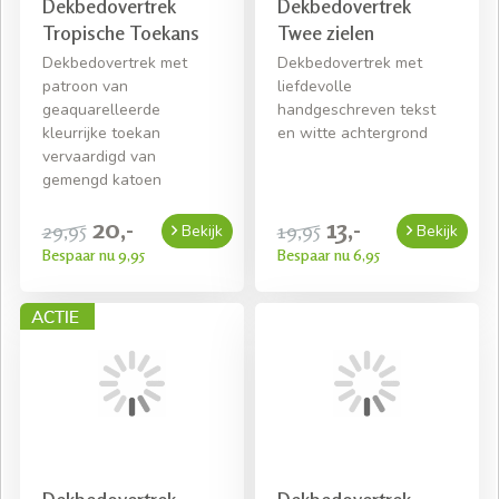
Dekbedovertrek
Dekbedovertrek
Tropische Toekans
Twee zielen
Dekbedovertrek met
Dekbedovertrek met
patroon van
liefdevolle
geaquarelleerde
handgeschreven tekst
kleurrijke toekan
en witte achtergrond
vervaardigd van
gemengd katoen
20,-
13,-
29,95
19,95
Bekijk
Bekijk
Bespaar nu 9,95
Bespaar nu 6,95
Dekbedovertrek
Dekbedovertrek