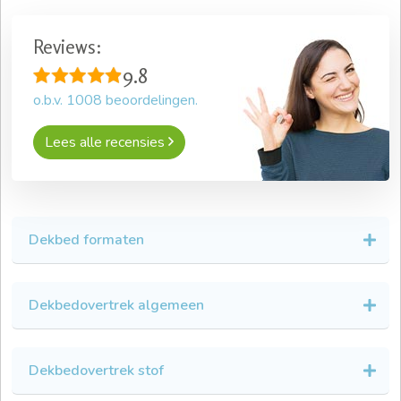
Reviews:
9.8
o.b.v.
1008
beoordelingen.
Lees alle recensies
Dekbed formaten
Dekbedovertrek algemeen
Dekbedovertrek stof