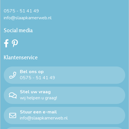
dekbedovertrek wit
dekbedovertrekset
0575 - 51 41 49
info@slaapkamerweb.nl
goedkope dekbedovertrekken
Social media
goedkope dekbedovertrekken 240x220
goedkope dekbedovertrekken online
kreukvrij dekbedovertrek
Klantenservice
leuke dekbedovertrekken
luxe dekbed overtrekken
Bel ons op
microvezel dekbedovertrek
online dekbedovertrek
0575 - 51 41 49
strijkvrij dekbedovertrek
winter dekbedovertrek
Stel uw vraag
wij helpen u graag!
wit dekbedovertrek 240x220
zacht dekbedovertrek
Stuur een e-mail
info@slaapkamerweb.nl