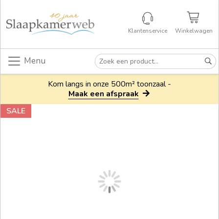
Klantenservice
Winkelwagen
Menu
Kom langs in onze 500m² toonzaal -
Maak een afspraak
SALE