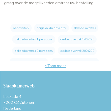
graag over de mogelijkheden omtrent uw bestelling.
bedovertrek
beige dekbedovertrek
dekbed overtrek
dekbedovertrek 1 persoons
dekbedovertrek 140x220
dekbedovertrek 2 persoons
dekbedovertrek 200x220
dekbedovertrek 240x220
dekbedovertrek 240x220 blauw
dekbedovertrek 240x220 wit
dekbedovertrek blauw
Slaapkamerweb
dekbedovertrek creme
dekbedovertrek eenpersoonsbed
Loskade 4
dekbedovertrek extra lang
dekbedovertrek ledikant
7202 CZ Zutphen
Nederland
dekbedovertrek ledikant
dekbedovertrek lits jumeaux