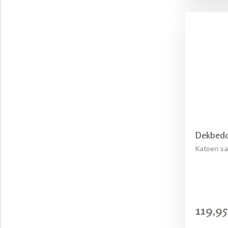
Dekbedov
Katoen sat
119,95