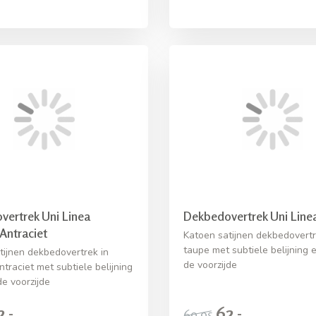
ertrek Uni Linea
Dekbedovertrek Uni Line
 Antraciet
Katoen satijnen dekbedovertr
taupe met subtiele belijning 
tijnen dekbedovertrek in
de voorzijde
ntraciet met subtiele belijning
de voorzijde
2,-
62,-
69,95