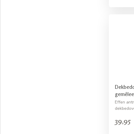
Dekbedov
gemêlee
Effen ant
dekbedove
39,95