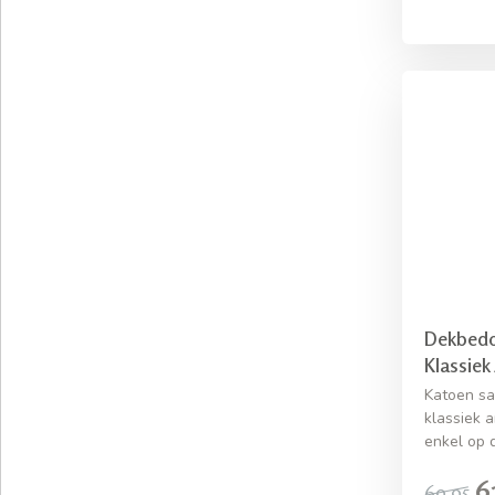
Dekbedov
Klassiek
Katoen sa
klassiek a
enkel op 
6
69,95