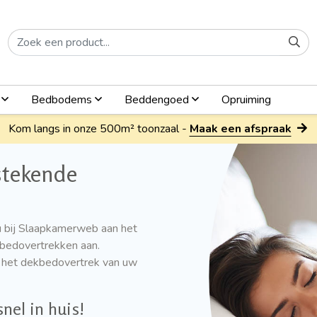
n
Bedbodems
Beddengoed
Opruiming
Kom langs in onze 500m² toonzaal -
Maak een afspraak
stekende
u bij Slaapkamerweb aan het
t bedovertrekken aan.
it het dekbedovertrek van uw
nel in huis!