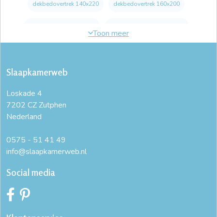
dekbedovertrek 140x220
dekbedovertrek 160x200
dekbedovertrek 180x200
dekbedovertrek 2 persoons
dekbedovertrek 200 x 200
dekbedovertrek 200x200
Slaapkamerweb
dekbedovertrek 200x200 katoen
dekbedovertrek 200x220
Loskade 4
dekbedovertrek 220x240
dekbedovertrek 240x200
7202 CZ Zutphen
Nederland
dekbedovertrek 240x220
dekbedovertrek 240x220 blauw
dekbedovertrek 240x220 katoen
dekbedovertrek 260x220
0575 - 51 41 49
info@slaapkamerweb.nl
dekbedovertrek 90x200
dekbedovertrek eenpersoonsbed
Social media
dekbedovertrek extra lang
dekbedovertrek flanel 200x200
dekbedovertrek katoen 240x220
dekbedovertrek ledikant