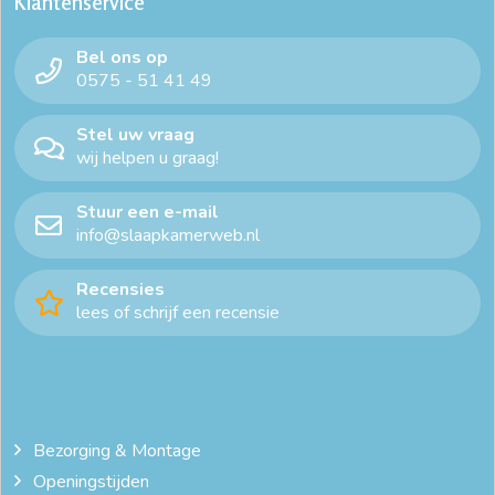
Klantenservice
dekbedovertrek ledikant
dekbedovertrek lichtblauw
Bel ons op
dekbedovertrek lits jumeaux
0575 - 51 41 49
dekbedovertrek met instopstrook
dekbedovertrekset
Stel uw vraag
wij helpen u graag!
flanel beddengoed
flanel dekbedovertrek 140x200
Stuur een e-mail
flanellen dekbedovertrek 1 persoons
info@slaapkamerweb.nl
flanellen dekbedovertrek 200x200
Recensies
lees of schrijf een recensie
flanellen dekbedovertrek 240x200
flanellen dekbedovertrek 240x220
gekleurde dekbedovertrekken
Bezorging & Montage
Openingstijden
goedkoop dekbedovertrek 140x200