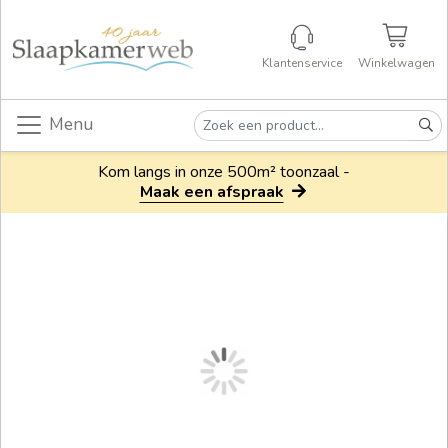
Klantenservice
Winkelwagen
Menu
Kom langs in onze 500m² toonzaal -
Maak een afspraak