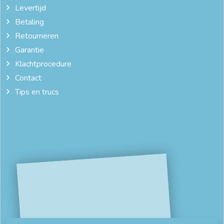
Levertijd
goedkope dekbedovertrekken
Betaling
Retourneren
goedkope dekbedovertrekken 200x200
Garantie
goedkope dekbedovertrekken 240x220
Klachtprocedure
Contact
goedkope dekbedovertrekken online
Tips en trucs
katoenen dekbedovertrekken
leuke dekbedovertrekken
online dekbedovertrek
winter dekbedovertrek
zacht dekbedovertrek