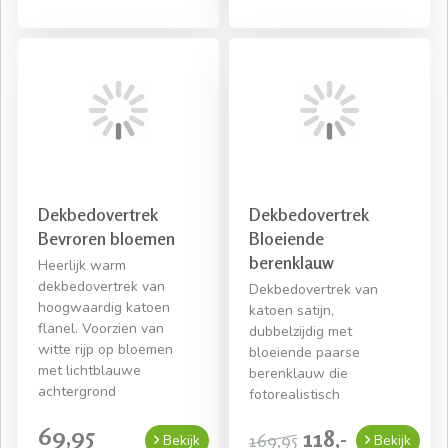
Dekbedovertrek
Dekbedovertrek
Bevroren bloemen
Bloeiende
berenklauw
Heerlijk warm
dekbedovertrek van
Dekbedovertrek van
hoogwaardig katoen
katoen satijn,
flanel. Voorzien van
dubbelzijdig met
witte rijp op bloemen
bloeiende paarse
met lichtblauwe
berenklauw die
achtergrond
fotorealistisch
69,95
118,-
169,95
Bekijk
Bekijk