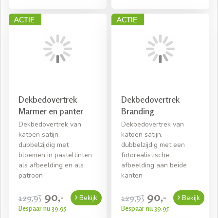
Dekbedovertrek
Dekbedovertrek
Marmer en panter
Branding
Dekbedovertrek van
Dekbedovertrek van
katoen satijn,
katoen satijn,
dubbelzijdig met
dubbelzijdig met een
bloemen in pasteltinten
fotorealistische
als afbeelding en als
afbeelding aan beide
patroon
kanten
90,-
90,-
129,95
129,95
Bekijk
Bekijk
Bespaar nu 39,95
Bespaar nu 39,95