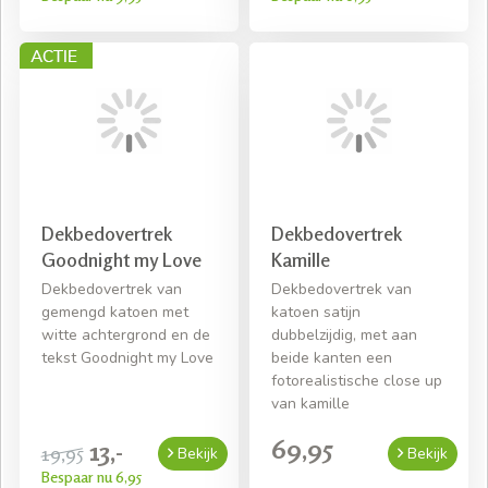
Dekbedovertrek
Dekbedovertrek
Goodnight my Love
Kamille
Dekbedovertrek van
Dekbedovertrek van
gemengd katoen met
katoen satijn
witte achtergrond en de
dubbelzijdig, met aan
tekst Goodnight my Love
beide kanten een
fotorealistische close up
van kamille
69,95
13,-
19,95
Bekijk
Bekijk
Bespaar nu 6,95