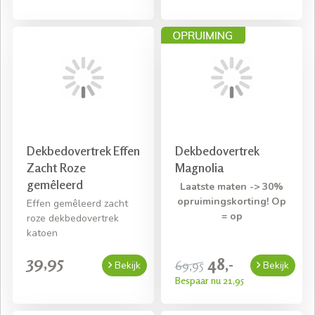
Dekbedovertrek Effen
Dekbedovertrek
Zacht Roze
Magnolia
gemêleerd
Laatste maten -> 30%
opruimingskorting! Op
Effen gemêleerd zacht
= op
roze dekbedovertrek
katoen
39,95
48,-
69,95
Bekijk
Bekijk
Bespaar nu 21,95