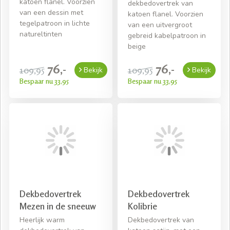
katoen flanel. Voorzien
dekbedovertrek van
van een dessin met
katoen flanel. Voorzien
tegelpatroon in lichte
van een uitvergroot
natureltinten
gebreid kabelpatroon in
beige
76,-
76,-
109,95
109,95
Bekijk
Bekijk
Bespaar nu 33,95
Bespaar nu 33,95
Dekbedovertrek
Dekbedovertrek
Mezen in de sneeuw
Kolibrie
Heerlijk warm
Dekbedovertrek van