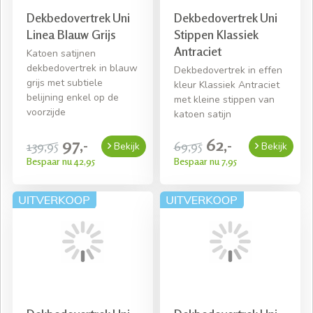
Dekbedovertrek Uni
Dekbedovertrek Uni
Linea Blauw Grijs
Stippen Klassiek
Antraciet
Katoen satijnen
dekbedovertrek in blauw
Dekbedovertrek in effen
grijs met subtiele
kleur Klassiek Antraciet
belijning enkel op de
met kleine stippen van
voorzijde
katoen satijn
97,-
62,-
139,95
69,95
Bekijk
Bekijk
Bespaar nu 42,95
Bespaar nu 7,95