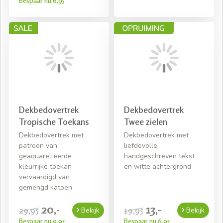
Bespaar nu 6,95
Dekbedovertrek
Dekbedovertrek
Tropische Toekans
Twee zielen
Dekbedovertrek met
Dekbedovertrek met
patroon van
liefdevolle
geaquarelleerde
handgeschreven tekst
kleurrijke toekan
en witte achtergrond
vervaardigd van
gemengd katoen
20,-
13,-
29,95
19,95
Bekijk
Bekijk
Bespaar nu 9,95
Bespaar nu 6,95