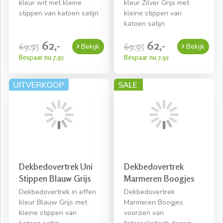
kleur wit met kleine
kleur Zilver Grijs met
stippen van katoen satijn
kleine stippen van
katoen satijn
62,-
62,-
69,95
69,95
Bekijk
Bekijk
Bespaar nu 7,95
Bespaar nu 7,95
Dekbedovertrek Uni
Dekbedovertrek
Stippen Blauw Grijs
Marmeren Boogjes
Dekbedovertrek in effen
Dekbedovertrek
kleur Blauw Grijs met
Marmeren Boogjes
kleine stippen van
voorzien van