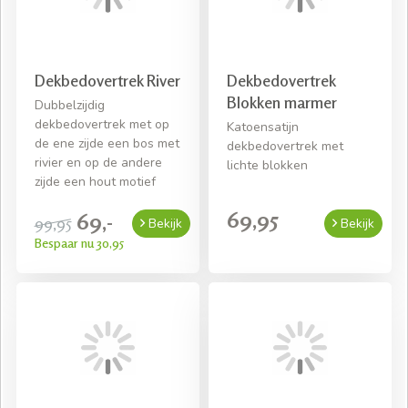
uitlopend en niet in iedere afmeting beschikbaar, maar
wie weet kunt u hierbij goed uw slag slaan!
Gratis thuisbezorgd! *
Dekbedovertrek River
Dekbedovertrek
Snelle levering mits voorradig
Blokken marmer
Dubbelzijdig
Gratis bezorging bij een bestelling van € 50,- aan
dekbedovertrek met op
Katoensatijn
beddengoed
de ene zijde een bos met
dekbedovertrek met
rivier en op de andere
lichte blokken
zijde een hout motief
69,95
69,-
99,95
Bekijk
Bekijk
Bespaar nu 30,95