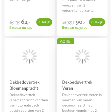
katoen satijn
fotorealistisch dessin
voorzien van 2
verschillende kanten
62,-
90,-
69,95
129,95
Bekijk
Bekijk
Bespaar nu 7,95
Bespaar nu 39,95
Dekbedovertrek
Dekbedovertrek
Bloemenpracht
Veren
Dekbedovertrek
Dekbedovertrek Veren is
Bloemenpracht voorzien
voorzien van veren
van fotorealistisch
gecombineerd met
dessin voorzien van 2
beelden vogels met 2