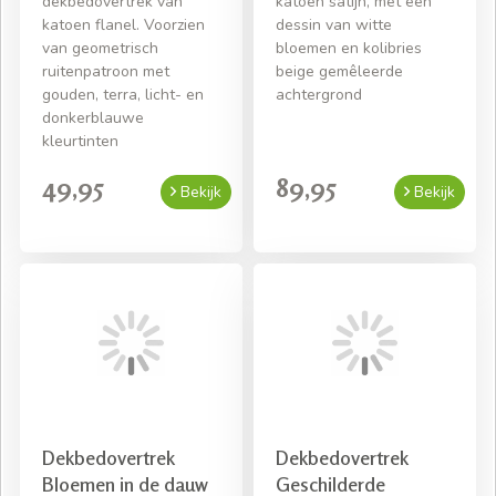
dekbedovertrek van
katoen satijn, met een
katoen flanel. Voorzien
dessin van witte
van geometrisch
bloemen en kolibries
ruitenpatroon met
beige gemêleerde
gouden, terra, licht- en
achtergrond
donkerblauwe
kleurtinten
49,95
89,95
Bekijk
Bekijk
Dekbedovertrek
Dekbedovertrek
Bloemen in de dauw
Geschilderde