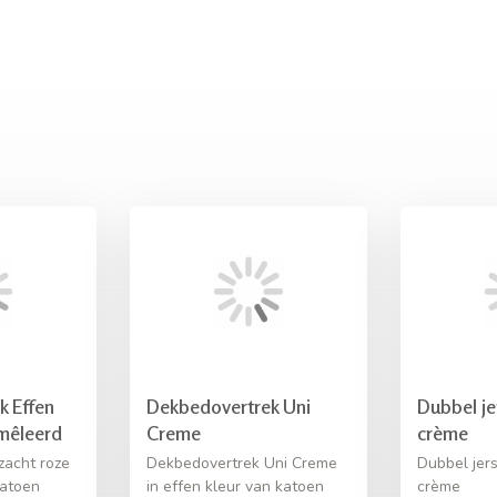
k Effen
Dekbedovertrek Uni
Dubbel je
mêleerd
Creme
crème
zacht roze
Dekbedovertrek Uni Creme
Dubbel jer
katoen
in effen kleur van katoen
crème