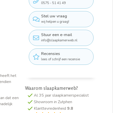
0575 - 51 41 49
Stel uw vraag
wij helpen u graag!
Stuur een e-mail
info@slaapkamerweb.nl
Recensies
lees of schrijf een recensie
 heeft het
endien
Waarom slaapkamerweb?
Al 35 jaar slaapkamerspecialist
aan dat een
Showroom in Zutphen
hadelijk
Klanttevredenheid
9.8