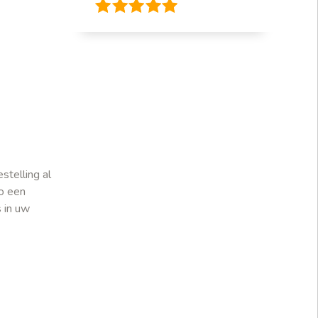
telling al
so een
 in uw