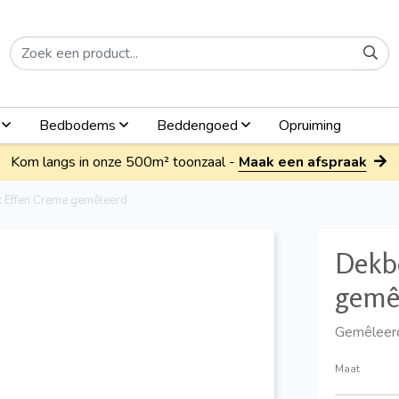
n
Bedbodems
Beddengoed
Opruiming
Kom langs in onze 500m² toonzaal -
Maak een afspraak
 Effen Creme gemêleerd
Dekb
gemê
Gemêleerd
Maat