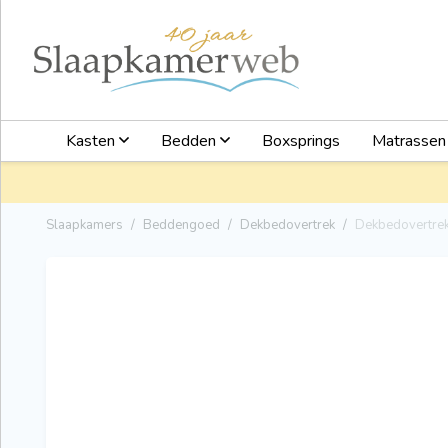
Kasten
Bedden
Boxsprings
Matrasse
Slaapkamers
Beddengoed
Dekbedovertrek
Dekbedovertrek