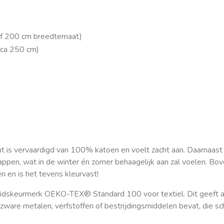
naf 200 cm breedtemaat)
rca 250 cm)
t is vervaardigd van 100% katoen en voelt zacht aan. Daarnaast
en, wat in de winter én zomer behaagelijk aan zal voelen. Bov
 en is het tevens kleurvast!
dheidskeurmerk OEKO-TEX® Standard 100 voor textiel. Dit geeft 
 zware metalen, verfstoffen of bestrijdingsmiddelen bevat, die sc