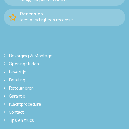
mooi beddengoed
plat hoofdkussen
Recensies
lees of schrijf een recensie
Slaapkussen kopen
speciale hoofdkussens
stevig kussen zijslaper
verkoelend hoofdkussen
verkoelend kussen
zacht hoofdkussen
Bezorging & Montage
Openingstijden
zacht kussen kopen
zachte kussens
Levertijd
Betaling
Retourneren
Garantie
Klachtprocedure
Contact
Tips en trucs