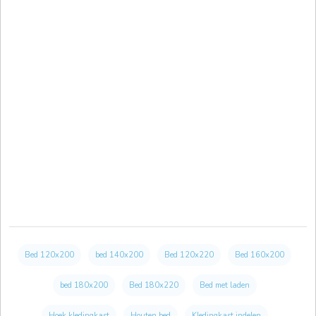
Bed 120x200
bed 140x200
Bed 120x220
Bed 160x200
bed 180x200
Bed 180x220
Bed met laden
Hoek kledingkast
Houten bed
Kledingkast indelen