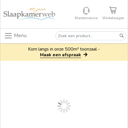
Klantenservice
Winkelwagen
Menu
Kom langs in onze 500m² toonzaal -
Maak een afspraak