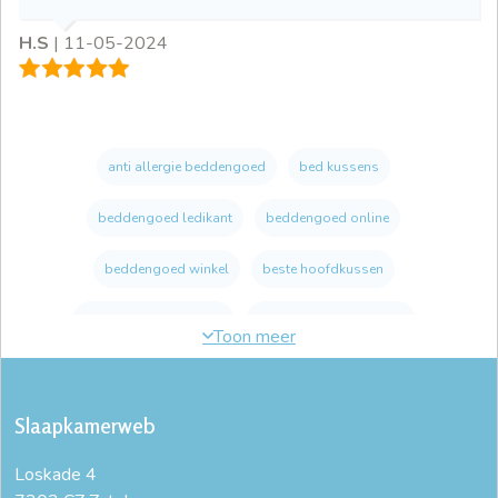
H.S
|
11-05-2024
anti allergie beddengoed
bed kussens
beddengoed ledikant
beddengoed online
beddengoed winkel
beste hoofdkussen
dons dekbed 240x200
duurzaam beddengoed
ergonomisch hoofdkussen
goed hoofdkussen
Slaapkamerweb
goed hoofdkussen bij nekklachten
Loskade 4
goed hoofdkussen kopen
goed kussen