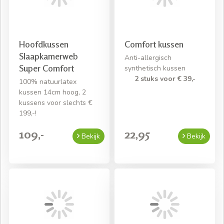
Snelle levering mits voorradig
Gratis bezorging bij een bestelling van € 50,- aan
beddengoed
Hoofdkussen
Comfort kussen
Slaapkamerweb
Anti-allergisch
Super Comfort
synthetisch kussen
2 stuks voor € 39,-
100% natuurlatex
kussen 14cm hoog, 2
kussens voor slechts €
199,-!
109,-
22,95
Bekijk
Bekijk