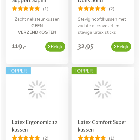
Support Saphir
Dons Solid
(1)
(2)
Zacht neksteunkussen
Stevig hoofdkussen met
GEEN
zachte microvezel en
VERZENDKOSTEN
stevige latex sticks
119,-
32,95
Bekijk
Bekijk
Latex Ergonomic 12
Latex Comfort Super
kussen
kussen
(2)
(1)