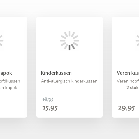
Kapok
Kinderkussen
Veren ku
oofdkussen
Anti-allergisch kinderkussen
Veren hoo
van kapok
2 stuk
18,95
15,95
29,95