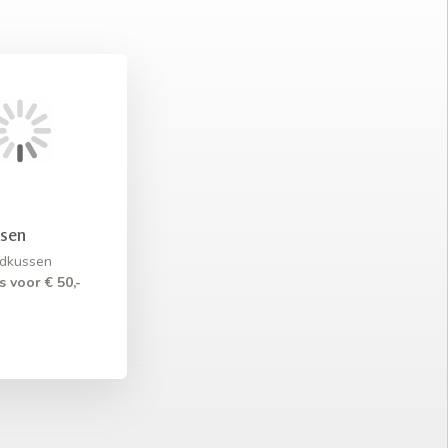
ssen
fdkussen
s voor € 50,-