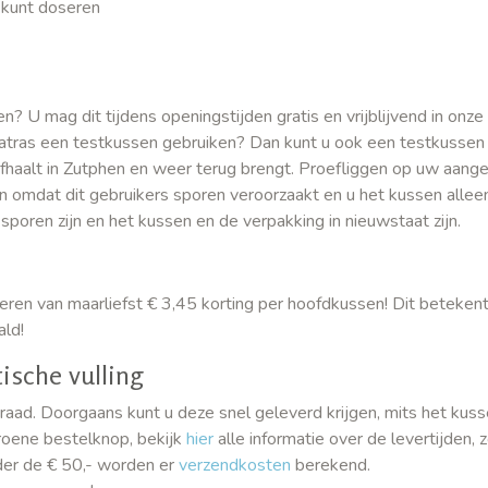
s kunt doseren
? U mag dit tijdens openingstijden gratis en vrijblijvend in onze
matras een testkussen gebruiken? Dan kunt u ook een testkussen
 afhaalt in Zutphen en weer terug brengt. Proefliggen op uw aang
n omdat dit gebruikers sporen veroorzaakt en u het kussen alle
sporen zijn en het kussen en de verpakking in nieuwstaat zijn.
ren van maarliefst € 3,45 korting per hoofdkussen! Dit betekent
ald!
ische vulling
aad. Doorgaans kunt u deze snel geleverd krijgen, mits het kus
groene bestelknop, bekijk
hier
alle informatie over de levertijden, 
der de € 50,- worden er
verzendkosten
berekend.