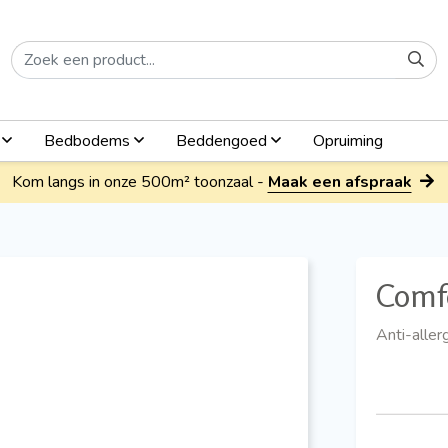
n
Bedbodems
Beddengoed
Opruiming
Kom langs in onze 500m² toonzaal -
Maak een afspraak
Comf
Anti-aller