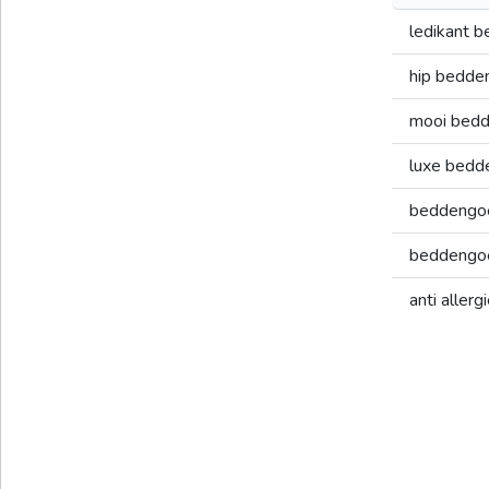
ledikant 
hip bedde
mooi bed
luxe bed
beddengo
beddengoe
anti aller