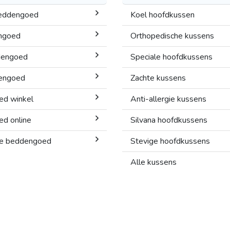
beddengoed
Koel hoofdkussen
ngoed
Orthopedische kussens
dengoed
Speciale hoofdkussens
dengoed
Zachte kussens
ed winkel
Anti-allergie kussens
d online
Silvana hoofdkussens
gie beddengoed
Stevige hoofdkussens
Alle kussens