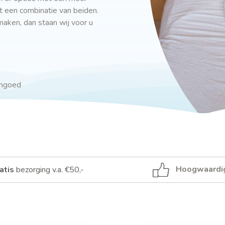
t een combinatie van beiden.
maken, dan staan wij voor u
engoed
Hoogwaardi
atis
bezorging v.a. €50,-