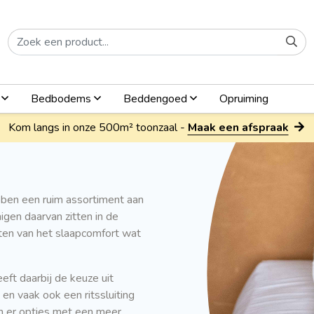
n
Bedbodems
Beddengoed
Opruiming
Kom langs in onze 500m² toonzaal -
Maak een afspraak
bben een ruim assortiment aan
migen daarvan zitten in de
eten van het slaapcomfort wat
heeft daarbij de keuze uit
en vaak ook een ritssluiting
jn er opties met een meer