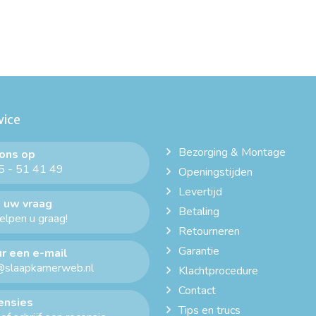
vice
Bezorging & Montage
 ons op
 - 51 41 49
Openingstijden
Levertijd
 uw vraag
Betaling
helpen u graag!
Retourneren
Garantie
r een e-mail
@slaapkamerweb.nl
Klachtprocedure
Contact
ensies
Tips en trucs