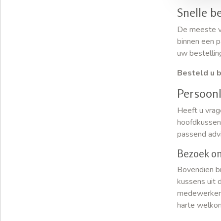
Snelle b
De meeste va
binnen een p
uw bestellin
Besteld u b
Persoonl
Heeft u vrag
hoofdkussen?
passend adv
Bezoek on
Bovendien bi
kussens uit 
medewerkers,
harte welko