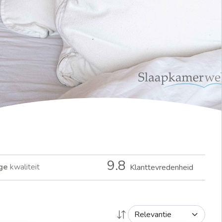
9.8
ge
kwaliteit
Klanttevredenheid