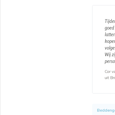
Tijde
goed 
latte
kopen
volge
Wij z
perso
Cor v
uit B
Beddeng