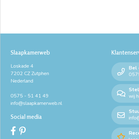
Slaapkamerweb
Klantenser
Loskade 4
Bel
7202 CZ Zutphen
0575
Nederland
Stel
0575 - 51 41 49
wij 
info@slaapkamerweb.nl
Stuu
Social media
info
Rec